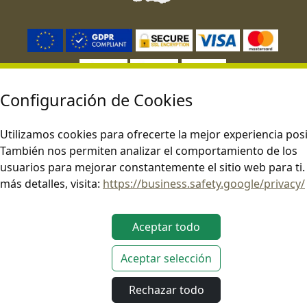
Este sitio opera de conformidad con las leyes aplicables de la UE.
Configuración de Cookies
Utilizamos cookies para ofrecerte la mejor experiencia posi
Copyright © EDGE Overland 2026. Todos los derechos reservados.
También nos permiten analizar el comportamiento de los
usuarios para mejorar constantemente el sitio web para ti.
más detalles, visita:
https://business.safety.google/privacy/
Aceptar todo
Aceptar selección
Rechazar todo