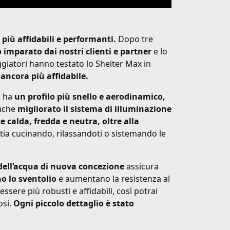
più affidabili e performanti.
Dopo tre
imparato dai nostri clienti e partner
e lo
giatori hanno testato lo Shelter Max in
 ancora più affidabile.
a ha
un profilo più snello e aerodinamico,
anche
migliorato il sistema di illuminazione
e calda, fredda e neutra, oltre alla
tia cucinando, rilassandoti o sistemando le
dell’acqua di nuova concezione
assicura
no lo sventolio
e aumentano la resistenza al
ssere più robusti e affidabili, così potrai
osi.
Ogni piccolo dettaglio è stato