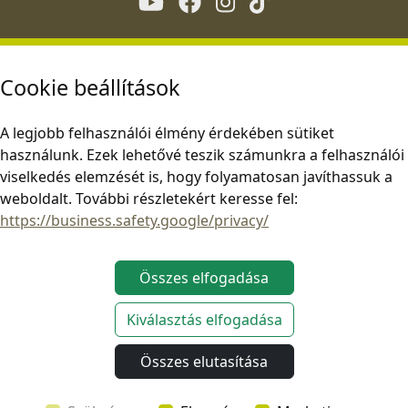
Cookie beállítások
A legjobb felhasználói élmény érdekében sütiket
használunk. Ezek lehetővé teszik számunkra a felhasználói
viselkedés elemzését is, hogy folyamatosan javíthassuk a
weboldalt. További részletekért keresse fel:
https://business.safety.google/privacy/
Összes elfogadása
Kiválasztás elfogadása
Ez az oldal az alkalmazandó uniós jogszabályoknak megfelelően működik.
Összes elutasítása