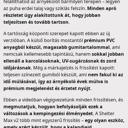
felállíthatod az árnyékolót bármilyen terepen – legyen
az puha erdei talaj vagy sziklás felszín.
Minden apró
részletet úgy alakítottunk át, hogy jobban
teljesítsen és tovább tartson
.
A tartósság központi szerepet kapott ebben az új
verzióban. A külső borítás mostantól
prémium PVC
anyagból készül, magasabb gumitartalommal
, ami
nemcsak kellemesebb tapintású, hanem
sokkal jobban
ellenáll a karcolásoknak, UV-sugárzásnak és zord
időjárásnak
. Még a márkajelzés is frissítést kapott:
teljesen színezett gumiból készült, ami
nem fakul ki az
idő múlásával, így az árnyékoló évek múlva is
prémium megjelenést és érzetet nyújt
.
Ebben a videóban végigvezetünk minden frissítésen, és
megmutatjuk, hogyan befolyásolják ezek a
változások a kempingezési élményedet
. A Shelter
Max v2 több mint egyszerű frissítés –
egy olyan eszköz,
amely azért készült, hogy a kalandjaid