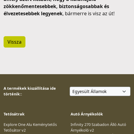
zökkenőmentesebbek, biztonságosabbak és
élvezetesebbek legyenek
, bármerre is visz az út!
Vissza
A termékek kiszállítása ide
történik::
Tetősátrak
Autó Árnyékolók
Explore One Alu Keménytetős
Infinity 270 Szabadon Álló Autó
Tetősátor v2
Árnyékoló v2