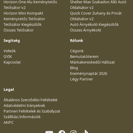
Horizon One Alu Keménytetős
Shelter Max Szabadon Álló Autó
Tetősátor v2
Oldalsátor v2
Horizon Mini Kompakt
Quick Cover Zuhany és Privát
Keménytetős Tetősátor
Oldalsátor v2
Tetősátor Kiegészítők
Autó Árnyékoló Kiegészítők
Összes Tetősátor
Összes Árnyékoló
Segítség
Rólunk
Videók
Cégünk
GYIK
Bemutatóterem
Kapcsolat
Márkakereskedői Hálózat
Blog
Eseménynaptár 2026
Légy Partner
Legal
Általános Szerződési Feltételek
Adatvédelmi Irányelvek
Partneri Feltételek és Szabályzat
Szállítási Információk
ANPC