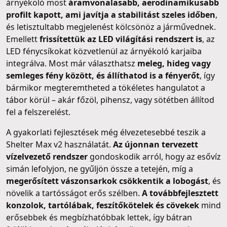
árnyékoló most
áramvonalasabb, aerodinamikusabb
profilt kapott, ami javítja a stabilitást szeles időben
,
és letisztultabb megjelenést kölcsönöz a járművednek.
Emellett
frissítettük az LED világítási rendszert is
, az
LED fénycsíkokat közvetlenül az árnyékoló karjaiba
integrálva. Most már választhatsz
meleg, hideg vagy
semleges fény között, és állíthatod is a fényerőt
, így
bármikor megteremtheted a tökéletes hangulatot a
tábor körül – akár főzöl, pihensz, vagy sötétben állítod
fel a felszerelést.
A gyakorlati fejlesztések még élvezetesebbé teszik a
Shelter Max v2 használatát.
Az újonnan tervezett
vízelvezető rendszer
gondoskodik arról, hogy az esővíz
simán lefolyjon, ne gyűljön össze a tetején, míg a
megerősített vászonsarkok csökkentik a lobogást
, és
növelik a tartósságot erős szélben.
A továbbfejlesztett
konzolok, tartólábak, feszítőkötelek és cövekek
mind
erősebbek és megbízhatóbbak lettek, így bátran