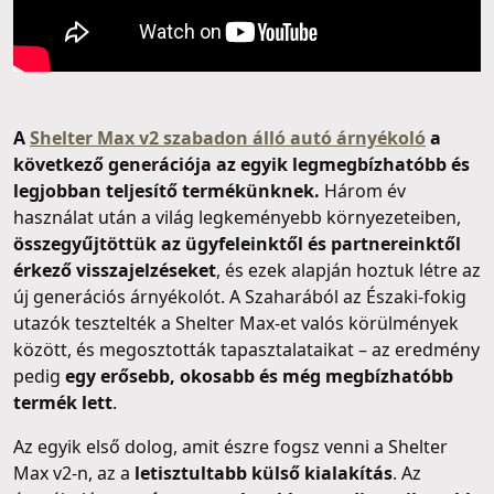
A
Shelter Max v2 szabadon álló autó árnyékoló
a
következő generációja az egyik legmegbízhatóbb és
legjobban teljesítő termékünknek.
Három év
használat után a világ legkeményebb környezeteiben,
összegyűjtöttük az ügyfeleinktől és partnereinktől
érkező visszajelzéseket
, és ezek alapján hoztuk létre az
új generációs árnyékolót. A Szaharából az Északi-fokig
utazók tesztelték a Shelter Max-et valós körülmények
között, és megosztották tapasztalataikat – az eredmény
pedig
egy erősebb, okosabb és még megbízhatóbb
termék lett
.
Az egyik első dolog, amit észre fogsz venni a Shelter
Max v2-n, az a
letisztultabb külső kialakítás
. Az