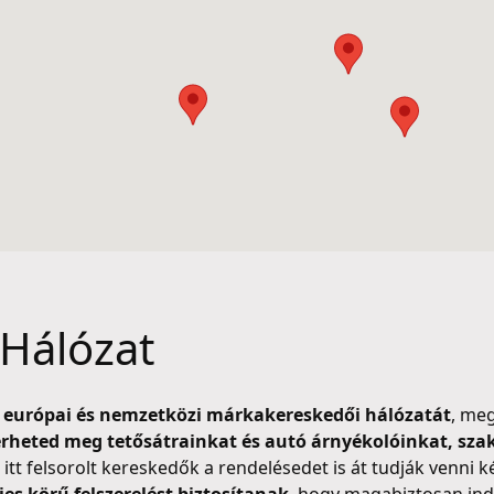
Hálózat
s európai és nemzetközi márkakereskedői hálózatát
, me
rheted meg tetősátrainkat és autó árnyékolóinkat, sza
itt felsorolt kereskedők a rendelésedet is át tudják venni 