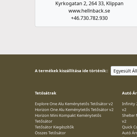
Kyrkogatan 2, 264 33, Klippan
www.hellnback.se
+46.730.782.930
A termékek kiszállítása ide történik::
Tetősátrak
Autó Á
Explore One Alu Keménytetős Tetősátor v2
Infinity
Horizon One Alu Keménytetős Tetősátor v2
v2
Horizon Mini Kompakt Keménytetős
Shelter
Tetősátor
v2
Tetősátor Kiegészítők
Quick Co
Összes Tetősátor
Autó Ár