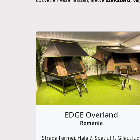
közvetlen vásárlásban, illetve
szakszerű, tel
EDGE Overland
Románia
Strada Fermei, Hala 7, Spatiul 1, Gilau, jud