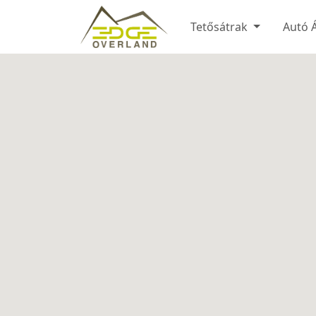
Tetősátrak
Autó 