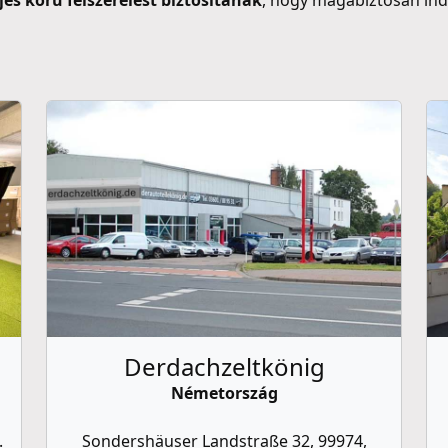
jes körű felszerelést biztosítanak
, hogy magabiztosan ind
Derdachzeltkönig
Németország
.
Sondershäuser Landstraße 32, 99974,