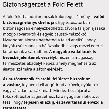
Biztonságérzet a Föld Felett
A föld felett aludni nemcsak különleges élmény –
valódi
biztonsági előnyökkel is jár
. Egy tetősátorban
biztonságosan elhelyezkedhetsz, távol a talajon éjszaka
mozgó rovaroktól és egyéb csúszó-mászóktól.
Nyugodtan álomra hajthatod a fejed anélkül, hogy
kígyók csúsznának a hálózsákodba, vagy mezei egerek
kutatnának a sátradban.
A nagyobb vadállatok is
kevésbé jelentenek veszélyt
, hiszen a magasság
természetes akadályt képez, amely megnehezíti az
állatok számára a sátor elérését.
Az autósátor sík és stabil felületet biztosít az
alváshoz
, így nem kell aggódnod a kövek, gyökerek
vagy váratlan tócsák miatt. Mindez hozzájárul a
fokozott biztonságérzethez. Ez a nyugalom lehetővé
teszi, hogy
teljesen ellazulj, és zavartalanul élvezd a
természetet
.