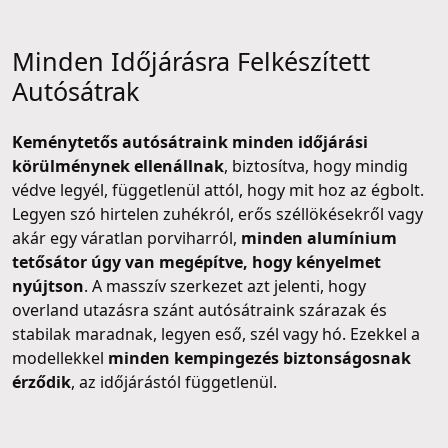
Minden Időjárásra Felkészített
Autósátrak
Keménytetős autósátraink minden időjárási
körülménynek ellenállnak
, biztosítva, hogy mindig
védve legyél, függetlenül attól, hogy mit hoz az égbolt.
Legyen szó hirtelen zuhékról, erős széllökésekről vagy
akár egy váratlan porviharról,
minden alumínium
tetősátor úgy van megépítve, hogy kényelmet
nyújtson
. A masszív szerkezet azt jelenti, hogy
overland utazásra szánt autósátraink szárazak és
stabilak maradnak, legyen eső, szél vagy hó. Ezekkel a
modellekkel
minden kempingezés biztonságosnak
érződik
, az időjárástól függetlenül.