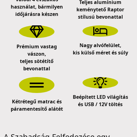
Teljes alumínium
használat, bármilyen
keménytető Raptor
időjárásra készen
stílusú bevonattal
Nagy alvófelület,
Prémium vastag
kis külső méret és súly
vászon,
teljes sötétítő
bevonattal
Beépített LED világítás
Kétrétegű matrac és
és USB / 12V töltés
páramentesítő alátét
A Szabadság Felfedezése egy