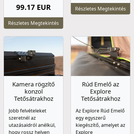
99.17 EUR
Részletes Megtekintés
Részletes Megtekintés
Kamera rögzítő
Rúd Emelő az
konzol
Explore
Tetősátrakhoz
Tetősátrakhoz
Jobb felvételeket
Az Explore Rúd Emelő
szeretnél az
egy egyszerű
utazásaidról anélkül,
kiegészítő, amelyet az
hogy rossz helyen
Explore