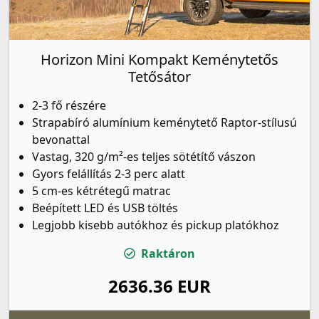
Horizon Mini Kompakt Keménytetős
Tetősátor
2-3 fő részére
Strapabíró alumínium keménytető Raptor-stílusú
bevonattal
Vastag, 320 g/m²-es teljes sötétítő vászon
Gyors felállítás 2-3 perc alatt
5 cm-es kétrétegű matrac
Beépített LED és USB töltés
Legjobb kisebb autókhoz és pickup platókhoz
Raktáron
2636.36 EUR