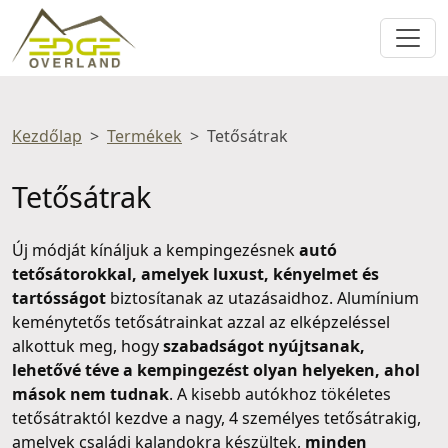
Kezdőlap
Termékek
Tetősátrak
Tetősátrak
Új módját kínáljuk a kempingezésnek
autó
tetősátorokkal, amelyek luxust, kényelmet és
tartósságot
biztosítanak az utazásaidhoz. Alumínium
keménytetős tetősátrainkat azzal az elképzeléssel
alkottuk meg, hogy
szabadságot nyújtsanak,
lehetővé téve a kempingezést olyan helyeken, ahol
mások nem tudnak
. A kisebb autókhoz tökéletes
tetősátraktól kezdve a nagy, 4 személyes tetősátrakig,
amelyek családi kalandokra készültek,
minden