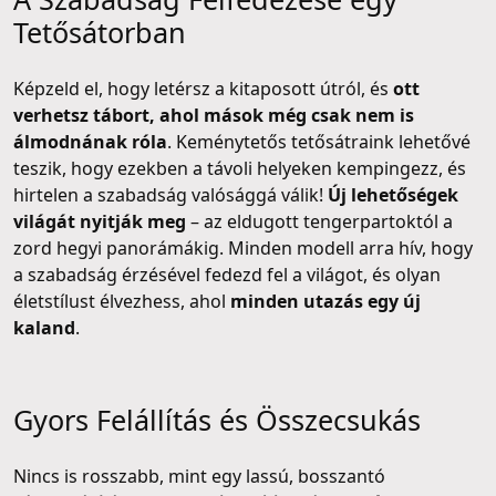
Tetősátorban
Képzeld el, hogy letérsz a kitaposott útról, és
ott
verhetsz tábort, ahol mások még csak nem is
álmodnának róla
. Keménytetős tetősátraink lehetővé
teszik, hogy ezekben a távoli helyeken kempingezz, és
hirtelen a szabadság valósággá válik!
Új lehetőségek
világát nyitják meg
– az eldugott tengerpartoktól a
zord hegyi panorámákig. Minden modell arra hív, hogy
a szabadság érzésével fedezd fel a világot, és olyan
életstílust élvezhess, ahol
minden utazás egy új
kaland
.
Gyors Felállítás és Összecsukás
Nincs is rosszabb, mint egy lassú, bosszantó