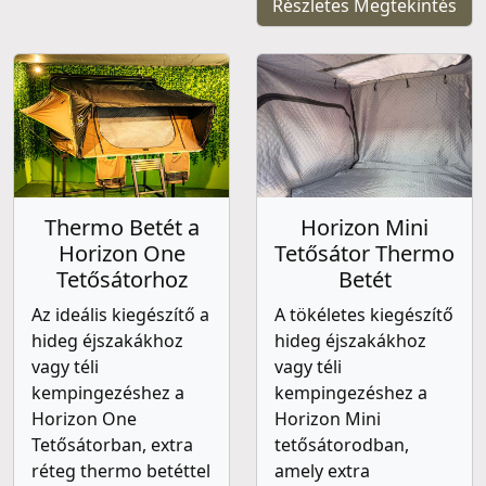
Részletes Megtekintés
Thermo Betét a
Horizon Mini
Horizon One
Tetősátor Thermo
Tetősátorhoz
Betét
Az ideális kiegészítő a
A tökéletes kiegészítő
hideg éjszakákhoz
hideg éjszakákhoz
vagy téli
vagy téli
kempingezéshez a
kempingezéshez a
Horizon One
Horizon Mini
Tetősátorban, extra
tetősátorodban,
réteg thermo betéttel
amely extra