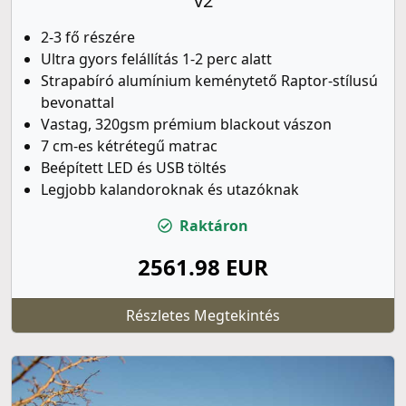
v2
2-3 fő részére
Ultra gyors felállítás 1-2 perc alatt
Strapabíró alumínium keménytető Raptor-stílusú
bevonattal
Vastag, 320gsm prémium blackout vászon
7 cm-es kétrétegű matrac
Beépített LED és USB töltés
Legjobb kalandoroknak és utazóknak
Raktáron
2561.98 EUR
Részletes Megtekintés