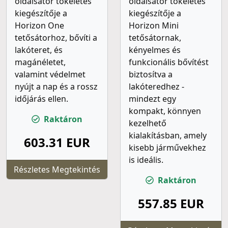
oldalsátor tökéletes
oldalsátor tökéletes
kiegészítője a
kiegészítője a
Horizon One
Horizon Mini
tetősátorhoz, bővíti a
tetősátornak,
lakóteret, és
kényelmes és
magánéletet,
funkcionális bővítést
valamint védelmet
biztosítva a
nyújt a nap és a rossz
lakóteredhez -
időjárás ellen.
mindezt egy
kompakt, könnyen
Raktáron
kezelhető
kialakításban, amely
603.31 EUR
kisebb járművekhez
is ideális.
Részletes Megtekintés
Raktáron
557.85 EUR