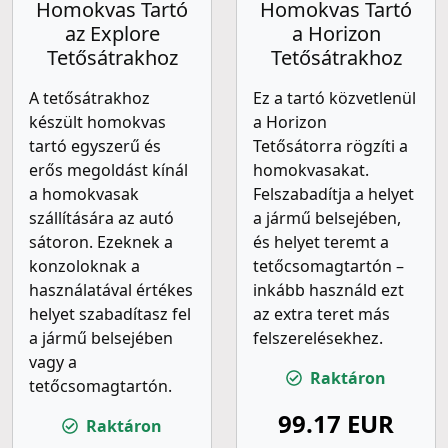
Homokvas Tartó
Homokvas Tartó
az Explore
a Horizon
Tetősátrakhoz
Tetősátrakhoz
A tetősátrakhoz
Ez a tartó közvetlenül
készült homokvas
a Horizon
tartó egyszerű és
Tetősátorra rögzíti a
erős megoldást kínál
homokvasakat.
a homokvasak
Felszabadítja a helyet
szállítására az autó
a jármű belsejében,
sátoron. Ezeknek a
és helyet teremt a
konzoloknak a
tetőcsomagtartón –
használatával értékes
inkább használd ezt
helyet szabadítasz fel
az extra teret más
a jármű belsejében
felszerelésekhez.
vagy a
Raktáron
tetőcsomagtartón.
99.17 EUR
Raktáron