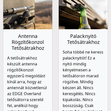
Antenna
Palacknyitó
Rögzítőkonzol
Tetősátrakhoz
Tetősátrakhoz
Soha többé ne keress
A tetősátrakhoz
palacknyitót! Ez a
készült antenna
nyitó mindig
rögzítőkonzol
kényelmesen a
egyszerű megoldást
tetősátoron marad
kínál arra, hogy az
rögzítve. Mindig
antennát közvetlenül
készen áll. Nincs
az EDGE Overland
keresgélés. Nincs
tetősátorra szereld
kipakolás. Nincs
fel, anélkül hogy
bosszúság. Csak