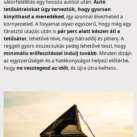
sátorfelállítás egy hosszú autóút után.
Autó
tetősátrainkat úgy terveztük, hogy gyorsan
kinyithasd a menedéked
, így azonnal élvezheted a
környezeted. A folyamat olyan egyszerű, hogy még egy
fárasztó utazás után is
pár perc alatt készen áll a
tetősátor
, lehetővé téve, hogy hátradőlj és pihenj. A
reggeli gyors összecsukás pedig lehetővé teszi, hogy
minimális erőfeszítéssel indulj tovább
. Minden dizájn
az egyszerűséget és a hatékonyságot helyezi előtérbe,
hogy
ne vesztegesd az időt
, és újra útra kelhess.