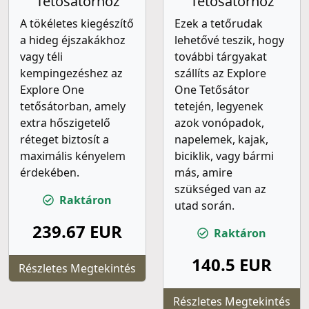
Tetősátorhoz
Tetősátorhoz
A tökéletes kiegészítő
Ezek a tetőrudak
a hideg éjszakákhoz
lehetővé teszik, hogy
vagy téli
további tárgyakat
kempingezéshez az
szállíts az Explore
Explore One
One Tetősátor
tetősátorban, amely
tetején, legyenek
extra hőszigetelő
azok vonópadok,
réteget biztosít a
napelemek, kajak,
maximális kényelem
biciklik, vagy bármi
érdekében.
más, amire
szükséged van az
Raktáron
utad során.
239.67 EUR
Raktáron
140.5 EUR
Részletes Megtekintés
Részletes Megtekintés