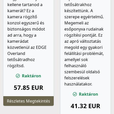
kellene tartanod a
tetősátrakhoz
kamerát? Ez a
készítettünk. A
kamera rögzítő
szerepe egyértelmű.
konzol egyszerű és
Megemeli az
biztonságos módot
esőponyva rudainak
ad arra, hogy a
rögzítési pontját. Ez
kamerádat
az apró változtatás
közvetlenül az EDGE
megold egy gyakori
Overland
felállítási problémát,
tetősátradhoz
amellyel sok
rögzítsd.
felhasználó
szembesül oldalsó
Raktáron
felszerelések
használatakor.
57.85 EUR
Raktáron
Részletes Megtekintés
41.32 EUR