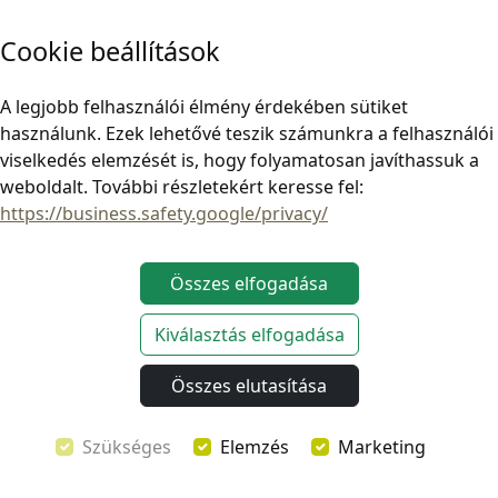
Cookie beállítások
A legjobb felhasználói élmény érdekében sütiket
használunk. Ezek lehetővé teszik számunkra a felhasználói
viselkedés elemzését is, hogy folyamatosan javíthassuk a
weboldalt. További részletekért keresse fel:
https://business.safety.google/privacy/
Tartósság Minden Úton
Összes elfogadása
A tartósság kulcsfontosságú tényező minden overland
sátor esetében, és autós tetősátrainkat úgy terveztük,
Kiválasztás elfogadása
hogy hosszú éveken át ellenálljanak a kihívásoknak.
Prémium minőségű, strapabíró anyagokból
Összes elutasítása
készültek
, amelyek bírják az intenzív használatot.
Alumínium héj, rozsdamentes acél zsanérok és
Szükséges
Elemzés
Marketing
masszív váz
garantálja, hogy a sátor
nem hagy
cserben a legdurvább terepen sem
. Ez a fajta felépítés