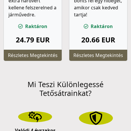
extra hardvert
bonts fel egy hideget,
kellene felszerelned a
amikor csak kedved
járművedre.
tartja!
Raktáron
Raktáron
24.79 EUR
20.66 EUR
Részletes Megtekintés
Részletes Megtekintés
Mi Teszi Különlegessé
Tetősátrainkat?
Valódi 4 évszakos