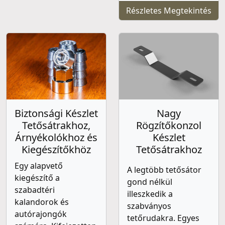
Részletes Megtekintés
Biztonsági Készlet
Nagy
Tetősátrakhoz,
Rögzítőkonzol
Árnyékolókhoz és
Készlet
Kiegészítőkhöz
Tetősátrakhoz
Egy alapvető
A legtöbb tetősátor
kiegészítő a
gond nélkül
szabadtéri
illeszkedik a
kalandorok és
szabványos
autórajongók
tetőrudakra. Egyes