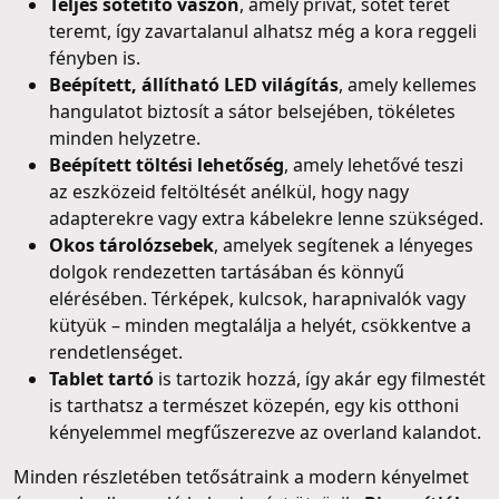
Teljes sötétítő vászon
, amely privát, sötét teret
teremt, így zavartalanul alhatsz még a kora reggeli
fényben is.
Beépített, állítható LED világítás
, amely kellemes
hangulatot biztosít a sátor belsejében, tökéletes
minden helyzetre.
Beépített töltési lehetőség
, amely lehetővé teszi
az eszközeid feltöltését anélkül, hogy nagy
adapterekre vagy extra kábelekre lenne szükséged.
Okos tárolózsebek
, amelyek segítenek a lényeges
dolgok rendezetten tartásában és könnyű
elérésében. Térképek, kulcsok, harapnivalók vagy
kütyük – minden megtalálja a helyét, csökkentve a
rendetlenséget.
Tablet tartó
is tartozik hozzá, így akár egy filmestét
is tarthatsz a természet közepén, egy kis otthoni
kényelemmel megfűszerezve az overland kalandot.
Minden részletében tetősátraink a modern kényelmet