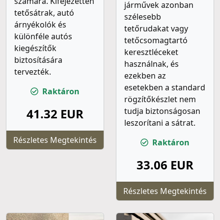
számára. Kifejezetten
járművek azonban
tetősátrak, autó
szélesebb
árnyékolók és
tetőrudakat vagy
különféle autós
tetőcsomagtartó
kiegészítők
keresztléceket
biztosítására
használnak, és
tervezték.
ezekben az
esetekben a standard
Raktáron
rögzítőkészlet nem
41.32 EUR
tudja biztonságosan
leszorítani a sátrat.
Részletes Megtekintés
Raktáron
33.06 EUR
Részletes Megtekintés