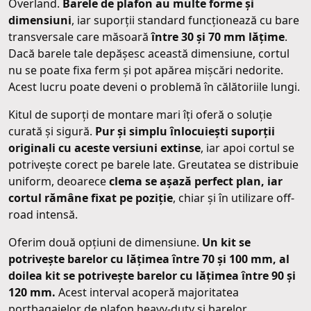
Overland.
Barele de plafon au multe forme și
dimensiuni
, iar suporții standard funcționează cu bare
transversale care măsoară
între 30 și 70 mm lățime
.
Dacă barele tale depășesc această dimensiune, cortul
nu se poate fixa ferm și pot apărea mișcări nedorite.
Acest lucru poate deveni o problemă în călătoriile lungi.
Kitul de suporți de montare mari îți oferă o soluție
curată și sigură.
Pur și simplu înlocuiești suporții
originali cu aceste versiuni extinse
, iar apoi cortul se
potrivește corect pe barele late. Greutatea se distribuie
uniform, deoarece
clema se așază perfect plan, iar
cortul rămâne fixat pe poziție
, chiar și în utilizare off-
road intensă.
Oferim două opțiuni de dimensiune.
Un kit se
potrivește barelor cu lățimea între 70 și 100 mm, al
doilea kit se potrivește barelor cu lățimea între 90 și
120 mm.
Acest interval acoperă majoritatea
portbagajelor de plafon heavy-duty și barelor