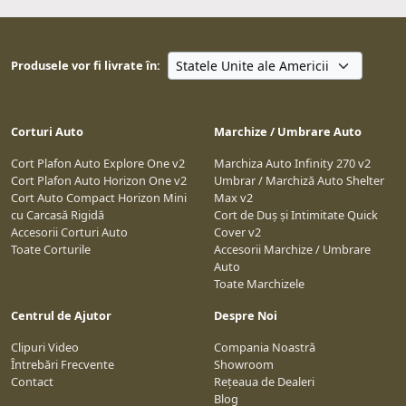
Produsele vor fi livrate în:
Corturi Auto
Marchize / Umbrare Auto
Cort Plafon Auto Explore One v2
Marchiza Auto Infinity 270 v2
Cort Plafon Auto Horizon One v2
Umbrar / Marchiză Auto Shelter
Cort Auto Compact Horizon Mini
Max v2
cu Carcasă Rigidă
Cort de Duș și Intimitate Quick
Accesorii Corturi Auto
Cover v2
Toate Corturile
Accesorii Marchize / Umbrare
Auto
Toate Marchizele
Centrul de Ajutor
Despre Noi
Clipuri Video
Compania Noastră
Întrebări Frecvente
Showroom
Contact
Rețeaua de Dealeri
Blog