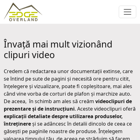
Învață mai mult vizionând
clipuri video
Credem că redactarea unor documentații extinse, care
se întind pe sute de pagini și necesită ore pentru citit,
înțelegere și vizualizare, poate fi copleșitoare, mai ales
când vine vorba de corturi de plafon și marchize auto.
De aceea, în schimb am ales să creăm
videoclipuri de
prezentare și de instrucțiuni
. Aceste videoclipuri oferă
explicații detaliate despre utilizarea produselor,
întreținere
și se adâncesc în detalii dincolo de ceea ce
găsești pe paginile noastre de produse. Înțelegem
valoarea timpului tău, de aceea ne străduim să facem