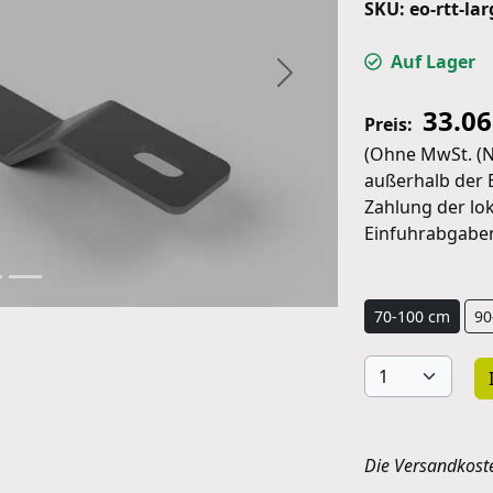
SKU: eo-rtt-la
Auf Lager
Weiter
33.0
Preis:
(Ohne MwSt. (Ni
außerhalb der E
Zahlung der lo
Einfuhrabgaben 
70-100 cm
90
Die Versandkost