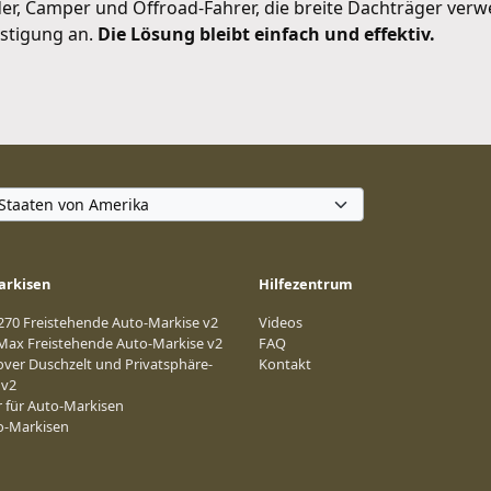
nder, Camper und Offroad-Fahrer, die breite Dachträger ver
estigung an.
Die Lösung bleibt einfach und effektiv.
arkisen
Hilfezentrum
 270 Freistehende Auto-Markise v2
Videos
 Max Freistehende Auto-Markise v2
FAQ
over Duschzelt und Privatsphäre-
Kontakt
 v2
 für Auto-Markisen
to-Markisen