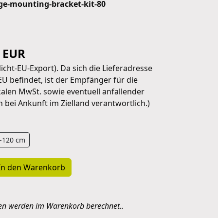
rge-mounting-bracket-kit-80
6 EUR
cht-EU-Export). Da sich die Lieferadresse
U befindet, ist der Empfänger für die
kalen MwSt. sowie eventuell anfallender
bei Ankunft im Zielland verantwortlich.)
-120 cm
In den Warenkorb
en werden im Warenkorb berechnet..