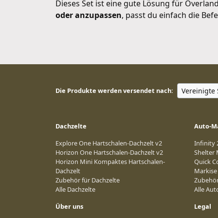
Dieses Set ist eine gute Lösung für Overla
oder anzupassen
, passt du einfach die Bef
Die Produkte werden versendet nach:
Dachzelte
Auto-M
Explore One Hartschalen-Dachzelt v2
Infinity
Horizon One Hartschalen-Dachzelt v2
Shelter
Horizon Mini Kompaktes Hartschalen-
Quick C
Dachzelt
Markise
Zubehör für Dachzelte
Zubehör
Alle Dachzelte
Alle Au
Über uns
Legal