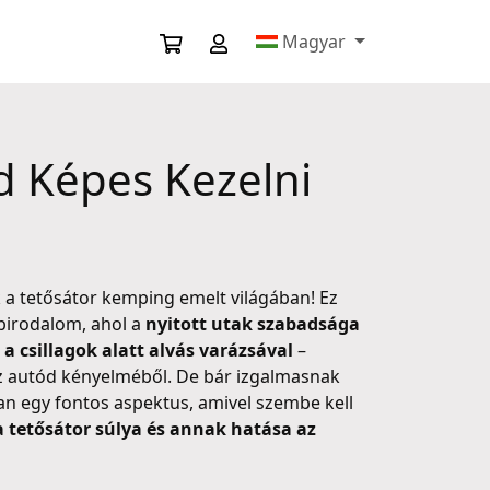
Magyar
ód Képes Kezelni
a tetősátor kemping emelt világában! Ez
birodalom, ahol a
nyitott utak szabadsága
 a csillagok alatt alvás varázsával
–
z autód kényelméből. De bár izgalmasnak
an egy fontos aspektus, amivel szembe kell
a tetősátor súlya és annak hatása az