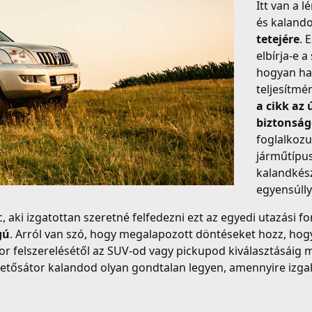
Itt van a 
és kalando
tetejére
. 
elbírja-e 
hogyan hat
teljesítmé
a cikk az
biztonság
foglalkozu
járműtípus
kalandkész
egyensúlly
 aki izgatottan szeretné felfedezni ezt az egyedi utazási f
gú
. Arról van szó, hogy megalapozott döntéseket hozz, hogy 
or felszerelésétől az SUV-od vagy pickupod kiválasztásáig 
 tetősátor kalandod olyan gondtalan legyen, amennyire izga