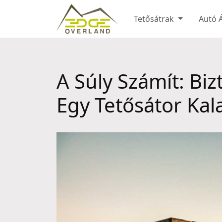
Tetősátrak
Autó 
A Súly Számít: Bi
Egy Tetősátor Kal