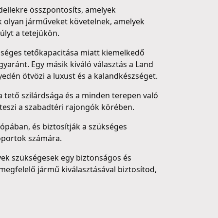
dellekre összpontosíts, amelyek
k olyan járműveket követelnek, amelyek
úlyt a tetejükön.
bőséges tetőkapacitása miatt kiemelkedő
gyaránt. Egy másik kiváló választás a Land
yedén ötvözi a luxust és a kalandkészséget.
a tető szilárdsága és a minden terepen való
eszi a szabadtéri rajongók körében.
ópában, és biztosítják a szükséges
soportok számára.
lyek szükségesek egy biztonságos és
 megfelelő jármű kiválasztásával biztosítod,