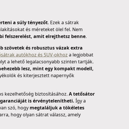
rteni a súly tényezőt
. Ezek a sátrak
lakításokat és méreteket ölel fel. Nem
i felszerelést, amit elrejthetsz benne
.
b szövetek és robusztus vázak extra
ősátrak autókhoz és SUV-okhoz
a legjobbat
lyt a lehető legalacsonyabb szinten tartják.
nehezebb lesz, mint egy kompakt modell,
yékolók és kiterjesztett napernyők
gos kezelhetőség biztosításához.
A tetősátor
garanciáját is érvénytelenítheti.
Így a
 van szó, hogy
megtaláljuk a tökéletes
 arra, hogy olyan sátrat válassz, amely