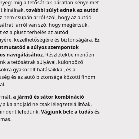
lényeg: míg a tetősátrak páratlan kényelmet
t kínálnak,
további súlyt adnak az autód
Ez nem csupán arról szól, hogy az autód
a sátrat; arról van szó, hogy megértsük,
 ez a plusz terhelés az autód
nyére, kezelhetőségére és biztonságára.
Ez
 útmutatód a súlyos szempontok
os navigálásához
. Részletekbe menően
nk a tetősátrak súlyával, különböző
okra gyakorolt hatásaikkal, és a
ség és az autó biztonsága közötti finom
al.
ormát,
a jármű és sátor kombináció
a kalandjaid ne csak lélegzetelállítóak,
mindent lefedünk.
Vágjunk bele a tudás és
lmas.