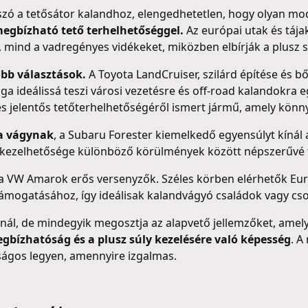
 szó a tetősátor kalandhoz, elengedhetetlen, hogy olyan mo
egbízható tető terhelhetőséggel.
Az európai utak és tája
, mind a vadregényes vidékeket, miközben elbírják a plusz s
obb választások.
A Toyota LandCruiser, szilárd építése és 
a ideálissá teszi városi vezetésre és off-road kalandokra e
és jelentős tetőterhelhetőségéről ismert jármű, amely könn
a vágynak
, a Subaru Forester kiemelkedő egyensúlyt kínál 
 kezelhetősége különböző körülmények között népszerűvé t
 a VW Amarok erős versenyzők. Széles körben elérhetők Eur
támogatásához, így ideálisak kalandvágyó családok vagy c
nál, de mindegyik megosztja az alapvető jellemzőket, ame
egbízhatóság és a plusz súly kezelésére való képesség
. A
ágos legyen, amennyire izgalmas.