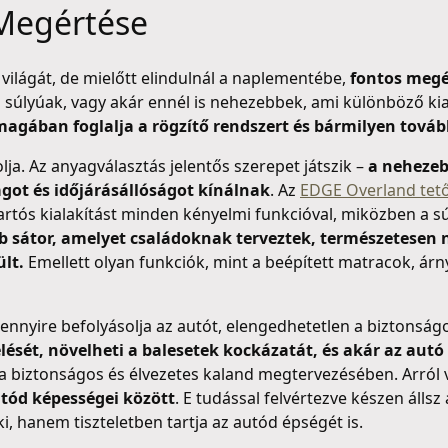
 Megértése
 világát, de mielőtt elindulnál a naplementébe,
fontos megé
i súlyúak, vagy akár ennél is nehezebbek, ami különböző kia
agában foglalja a rögzítő rendszert és bármilyen tovább
ja. Az anyagválasztás jelentős szerepet játszik –
a nehezeb
got és időjárásállóságot kínálnak
. Az
EDGE Overland tet
artós kialakítást minden kényelmi funkcióval, miközben a sú
 sátor, amelyet családoknak terveztek, természetesen 
lt.
Emellett olyan funkciók, mint a beépített matracok, árn
mennyire befolyásolja az autót, elengedhetetlen a biztonsá
ését, növelheti a balesetek kockázatát, és akár az autó 
 a biztonságos és élvezetes kaland megtervezésében. Arról
tód képességei között
. E tudással felvértezve készen állsz
, hanem tiszteletben tartja az autód épségét is.