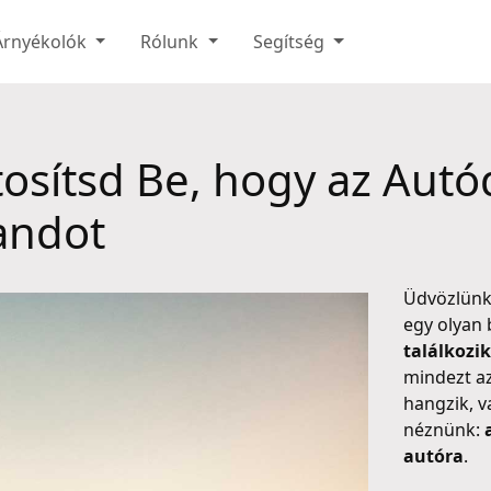
Árnyékolók
Rólunk
Segítség
ztosítsd Be, hogy az Aut
andot
Üdvözlünk 
egy olyan 
találkozik
mindezt a
hangzik, v
néznünk:
autóra
.