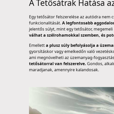
A Tetősátrak Hatása a
Egy tetősátor felszerelése az autódra nem cs
funkcionalitását.
A legfontosabb aggodalom
jelentős súlyt, mint egy tetősátor, megemeli
válhat a szélrohamokkal szemben, és pot
Emellett
a plusz súly befolyásolja a üze
gyorsításkor vagy emelkedőn való vezetéskor
ami megnövelheti az üzemanyag-fogyasztás
tetősátorral van felszerelve.
Gondos, alkalm
maradjanak, amennyire kalandosak.