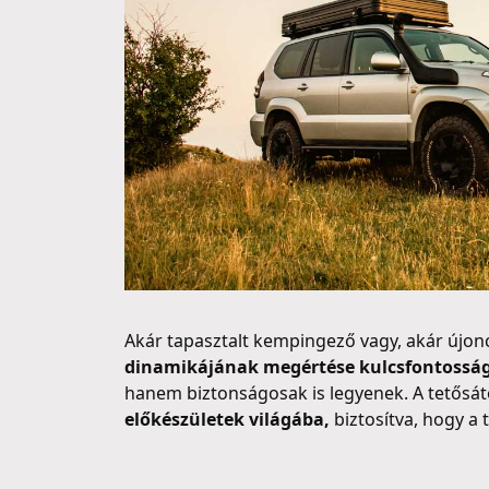
Akár tapasztalt kempingező vagy, akár újonc,
dinamikájának megértése kulcsfontossá
hanem biztonságosak is legyenek. A tetősát
előkészületek világába,
biztosítva, hogy a