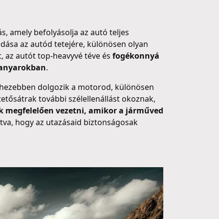
, amely befolyásolja az autó teljes
dása az autód tetejére, különösen olyan
t, az autót top-heavyvé téve és
fogékonnyá
 kanyarokban
.
nehezebben dolgozik a motorod, különösen
etősátrak további szélellenállást okoznak,
ek megfelelően vezetni, amikor a járműved
tva, hogy az utazásaid biztonságosak