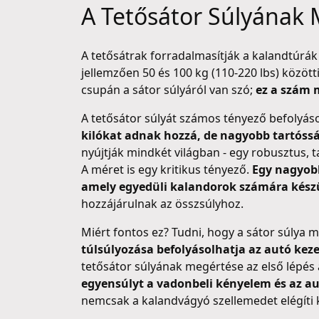
A Tetősátor Súlyának
A tetősátrak forradalmasítják a kalandtúrák
jellemzően 50 és 100 kg (110-220 lbs) között
csupán a sátor súlyáról van szó;
ez a szám m
A tetősátor súlyát számos tényező befolyásol
kilókat adnak hozzá, de nagyobb tartóssá
nyújtják mindkét világban - egy robusztus, t
A méret is egy kritikus tényező.
Egy nagyobb
amely egyedüli kalandorok számára készü
hozzájárulnak az összsúlyhoz.
Miért fontos ez? Tudni, hogy a sátor súlya 
túlsúlyozása befolyásolhatja az autó kezel
tetősátor súlyának megértése az első lépés
egyensúlyt a vadonbeli kényelem és az au
nemcsak a kalandvágyó szellemedet elégíti ki