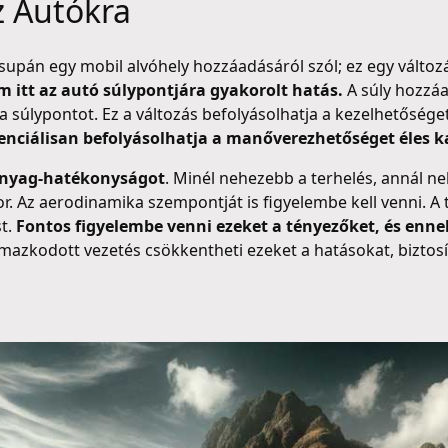
z Autókra
upán egy mobil alvóhely hozzáadásáról szól; ez egy változás
 itt az autó súlypontjára gyakorolt hatás.
A súly hozzáa
 a súlypontot. Ez a változás befolyásolhatja a kezelhetősége
enciálisan befolyásolhatja a manőverezhetőséget éles
manyag-hatékonyságot
. Minél nehezebb a terhelés, annál 
. Az aerodinamika szempontját is figyelembe kell venni. A t
t.
Fontos figyelembe venni ezeket a tényezőket, és enn
azkodott vezetés csökkentheti ezeket a hatásokat, biztosí