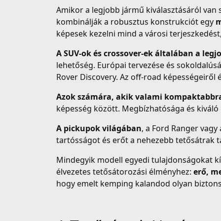
Amikor a legjobb jármű kiválasztásáról van
kombinálják a robusztus konstrukciót egy
m
képesek kezelni mind a városi terjeszkedést
A SUV-ok és crossover-ek általában a legj
lehetőség. Európai tervezése és sokoldalúság
Rover Discovery. Az off-road képességeiről 
Azok számára, akik valami kompaktabbr
képesség között. Megbízhatósága és kiváló
A pickupok világában
, a Ford Ranger vagy
tartósságot és erőt a nehezebb tetősátrak 
Mindegyik modell egyedi tulajdonságokat kí
élvezetes tetősátorozási élményhez:
erő, m
hogy emelt kemping kalandod olyan biztons