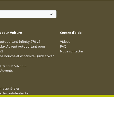
 pour Voiture
Centre d’aide
utoportant Infinity 270 v2
Vidéos
 Max Auvent Autoportant pour
FAQ
v2
Nous contacter
de Douche et d’Intimité Quick Cover
ires pour Auvents
s Auvents
ons générales
e de confidentialité
ns Générales d’Affiliation
n