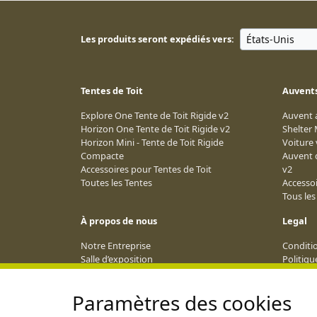
Les produits seront expédiés vers:
Tentes de Toit
Auvents
Explore One Tente de Toit Rigide v2
Auvent a
Horizon One Tente de Toit Rigide v2
Shelter
Horizon Mini - Tente de Toit Rigide
Voiture 
Compacte
Auvent 
Accessoires pour Tentes de Toit
v2
Toutes les Tentes
Accesso
Tous le
À propos de nous
Legal
Notre Entreprise
Conditi
Salle d’exposition
Politiqu
Réseau de Revendeurs
Conditio
Blog
Livraiso
Paramètres des cookies
Calendrier des Événements 2026
ANPC
Devenir Affilié