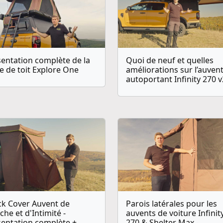
entation complète de la
Quoi de neuf et quelles
e de toit Explore One
améliorations sur l’auven
autoportant Infinity 270 v
ck Cover Auvent de
Parois latérales pour les
he et d'Intimité -
auvents de voiture Infinit
sentation complète +
270 & Shelter Max -