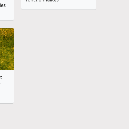
les
t
-