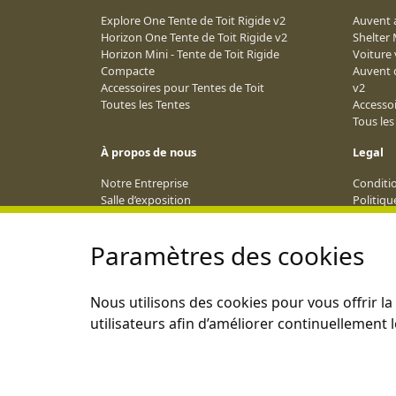
Explore One Tente de Toit Rigide v2
Auvent a
Horizon One Tente de Toit Rigide v2
Shelter
Horizon Mini - Tente de Toit Rigide
Voiture 
Compacte
Auvent 
Accessoires pour Tentes de Toit
v2
Toutes les Tentes
Accesso
Tous le
À propos de nous
Legal
Notre Entreprise
Conditi
Salle d’exposition
Politiqu
Réseau de Revendeurs
Conditio
Blog
Livraiso
Paramètres des cookies
Calendrier des Événements 2026
ANPC
Devenir Affilié
Nous utilisons des cookies pour vous offrir l
utilisateurs afin d’améliorer continuellement le
Ce site est exploité conformément aux lois applicables de l’UE.