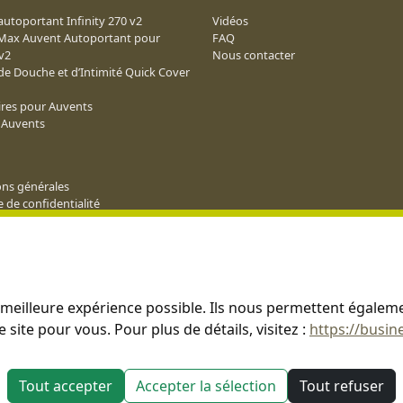
utoportant Infinity 270 v2
Vidéos
 Max Auvent Autoportant pour
FAQ
v2
Nous contacter
de Douche et d’Intimité Quick Cover
ires pour Auvents
s Auvents
ons générales
e de confidentialité
ns Générales d’Affiliation
n
a meilleure expérience possible. Ils nous permettent égale
 site pour vous. Pour plus de détails, visitez :
https://busin
Tout accepter
Accepter la sélection
Tout refuser