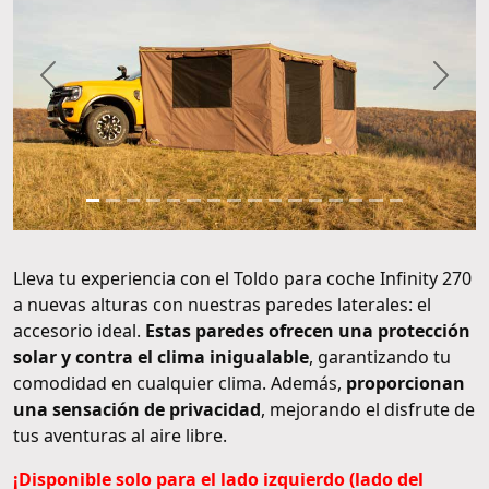
Anterior
Sigui
Lleva tu experiencia con el Toldo para coche Infinity 270
a nuevas alturas con nuestras paredes laterales: el
accesorio ideal.
Estas paredes ofrecen una protección
solar y contra el clima inigualable
, garantizando tu
comodidad en cualquier clima. Además,
proporcionan
una sensación de privacidad
, mejorando el disfrute de
tus aventuras al aire libre.
¡Disponible solo para el lado izquierdo (lado del