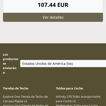
107.44 EUR
Ver detalles
Los
productos
se
enviarán
a:
Tiendas de Techo
Toldos para Coche
Explore One Tienda de Techo de
Infinity 270 Toldo Autoportante
Carcasa Rígida v2
para Coche v2
Horizon One Tienda de Techo de
Shelter Max Toldo para Coche