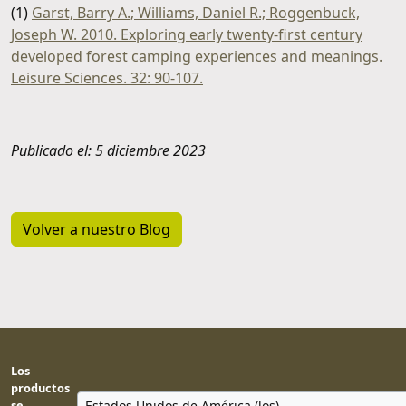
(1)
Garst, Barry A.; Williams, Daniel R.; Roggenbuck,
Joseph W. 2010. Exploring early twenty-first century
developed forest camping experiences and meanings.
Leisure Sciences. 32: 90-107.
Publicado el: 5 diciembre 2023
Volver a nuestro Blog
Los
productos
se