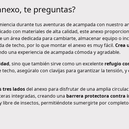
 anexo, te preguntas?
encia durante tus aventuras de acampada con nuestro ane
ricado con materiales de alta calidad, este anexo proporcio
ce un área dedicada para cambiarte, almacenar equipo o in
nda de techo, por lo que montar el anexo es muy fácil.
Crea 
ando una experiencia de acampada cómoda y agradable.
idad
, sino que también sirve como un excelente
refugio co
de techo, asegúralo con clavijas para garantizar la tensión,
s tres lados
del anexo para disfrutar de una amplia circulaci
teras integradas, creando una
barrera protectora contra 
ibre de insectos, permitiéndote sumergirte por completo en 