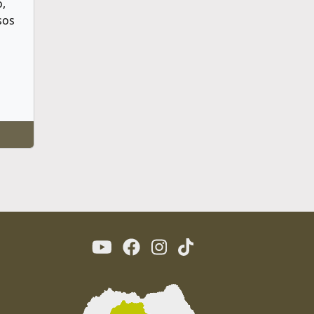
o,
sos