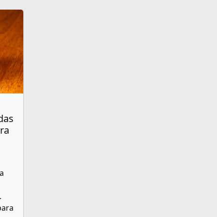
das
ra
ra
.
para