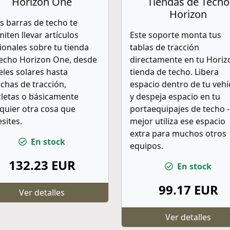
Horizon One
Tiendas de Techo
Horizon
s barras de techo te
iten llevar artículos
Este soporte monta tus
ionales sobre tu tienda
tablas de tracción
techo Horizon One, desde
directamente en tu Horiz
les solares hasta
tienda de techo. Libera
chas de tracción,
espacio dentro de tu vehí
cletas o básicamente
y despeja espacio en tu
quier otra cosa que
portaequipajes de techo -
sites.
mejor utiliza ese espacio
extra para muchos otros
En stock
equipos.
132.23 EUR
En stock
99.17 EUR
Ver detalles
Ver detalles