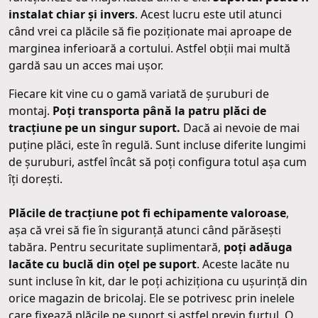
instalat chiar și invers
. Acest lucru este util atunci
când vrei ca plăcile să fie poziționate mai aproape de
marginea inferioară a cortului. Astfel obții mai multă
gardă sau un acces mai ușor.
Fiecare kit vine cu o gamă variată de șuruburi de
montaj.
Poți transporta până la patru plăci de
tracțiune pe un singur suport.
Dacă ai nevoie de mai
puține plăci, este în regulă. Sunt incluse diferite lungimi
de șuruburi, astfel încât să poți configura totul așa cum
îți dorești.
Plăcile de tracțiune pot fi echipamente valoroase
,
așa că vrei să fie în siguranță atunci când părăsești
tabăra. Pentru securitate suplimentară,
poți adăuga
lacăte cu buclă din oțel pe suport
. Aceste lacăte nu
sunt incluse în kit, dar le poți achiziționa cu ușurință din
orice magazin de bricolaj. Ele se potrivesc prin inelele
care fixează plăcile pe suport și astfel previn furtul. O