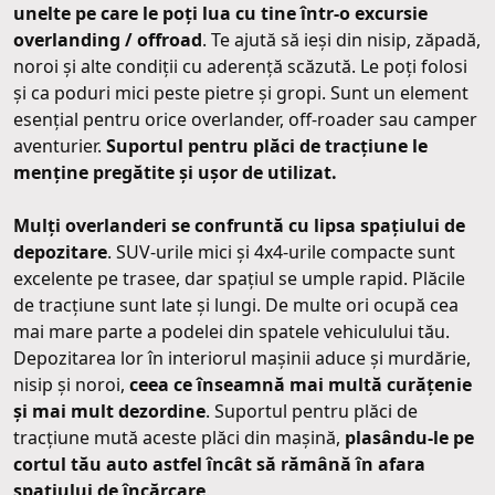
unelte pe care le poți lua cu tine într-o excursie
overlanding / offroad
. Te ajută să ieși din nisip, zăpadă,
noroi și alte condiții cu aderență scăzută. Le poți folosi
și ca poduri mici peste pietre și gropi. Sunt un element
esențial pentru orice overlander, off-roader sau camper
aventurier.
Suportul pentru plăci de tracțiune le
menține pregătite și ușor de utilizat.
Mulți overlanderi se confruntă cu lipsa spațiului de
depozitare
. SUV-urile mici și 4x4-urile compacte sunt
excelente pe trasee, dar spațiul se umple rapid. Plăcile
de tracțiune sunt late și lungi. De multe ori ocupă cea
mai mare parte a podelei din spatele vehiculului tău.
Depozitarea lor în interiorul mașinii aduce și murdărie,
nisip și noroi,
ceea ce înseamnă mai multă curățenie
și mai mult dezordine
. Suportul pentru plăci de
tracțiune mută aceste plăci din mașină,
plasându-le pe
cortul tău auto astfel încât să rămână în afara
spațiului de încărcare
.