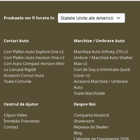
Produsele vor fi livrate în:
Corturi Auto
Marchize / Umbrare Auto
Cort Plafon Auto Explore One v2
Marchiza Auto Infinity 270 v2
Cort Plafon Auto Horizon One v2
Umbrar / Marchiză Auto Shelter
Cort Auto Compact Horizon Mini
Max v2
cu Carcasă Rigidă
Cort de Duș și Intimitate Quick
Accesorii Corturi Auto
Cover v2
Toate Corturile
Accesorii Marchize / Umbrare
Auto
Toate Marchizele
Centrul de Ajutor
Despre Noi
Clipuri Video
Compania Noastră
Întrebări Frecvente
Showroom
Contact
Rețeaua de Dealeri
Blog
Calendar de Evenimente 2026