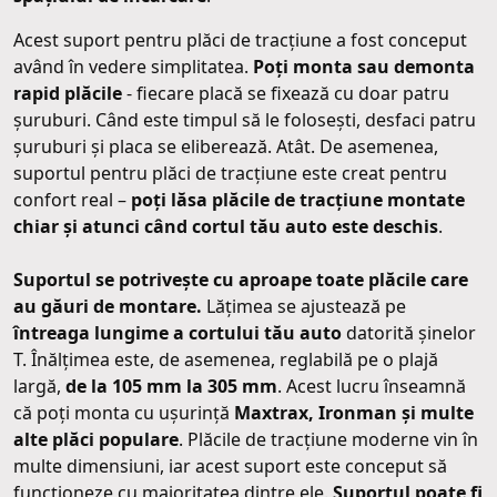
Acest suport pentru plăci de tracțiune a fost conceput
având în vedere simplitatea.
Poți monta sau demonta
rapid plăcile
- fiecare placă se fixează cu doar patru
șuruburi. Când este timpul să le folosești, desfaci patru
șuruburi și placa se eliberează. Atât. De asemenea,
suportul pentru plăci de tracțiune este creat pentru
confort real –
poți lăsa plăcile de tracțiune montate
chiar și atunci când cortul tău auto este deschis
.
Suportul se potrivește cu aproape toate plăcile care
au găuri de montare.
Lățimea se ajustează pe
întreaga lungime a cortului tău auto
datorită șinelor
T. Înălțimea este, de asemenea, reglabilă pe o plajă
largă,
de la 105 mm la 305 mm
. Acest lucru înseamnă
că poți monta cu ușurință
Maxtrax, Ironman și multe
alte plăci populare
. Plăcile de tracțiune moderne vin în
multe dimensiuni, iar acest suport este conceput să
funcționeze cu majoritatea dintre ele.
Suportul poate fi