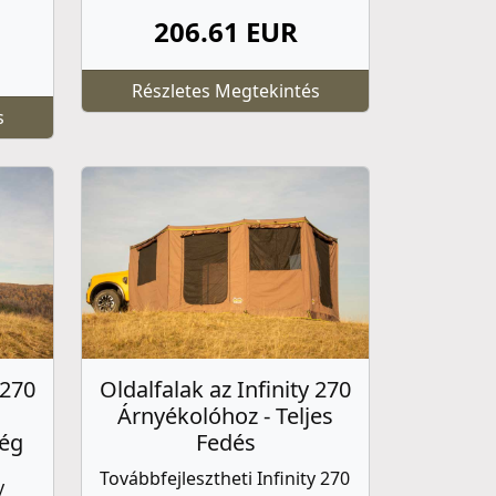
206.61 EUR
Részletes Megtekintés
s
 270
Oldalfalak az Infinity 270
Árnyékolóhoz - Teljes
ség
Fedés
Továbbfejlesztheti Infinity 270
y