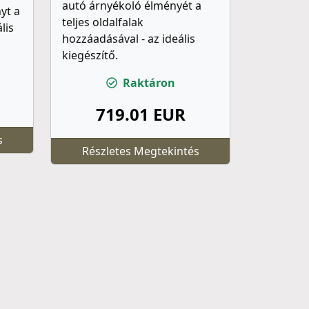
autó árnyékoló élményét a
yt a
teljes oldalfalak
lis
hozzáadásával - az ideális
kiegészítő.
Raktáron
719.01 EUR
s
Részletes Megtekintés