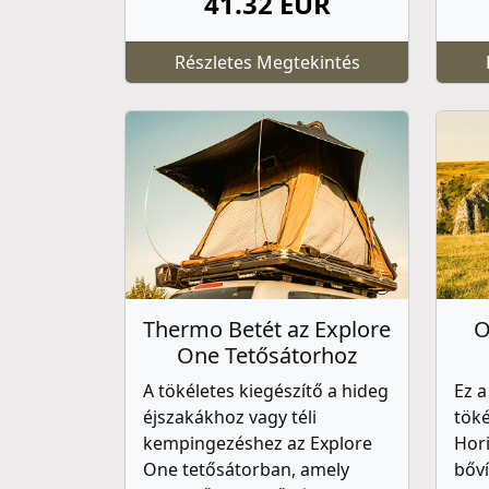
41.32 EUR
Részletes Megtekintés
Thermo Betét az Explore
O
One Tetősátorhoz
A tökéletes kiegészítő a hideg
Ez a
éjszakákhoz vagy téli
töké
kempingezéshez az Explore
Hor
One tetősátorban, amely
bőví