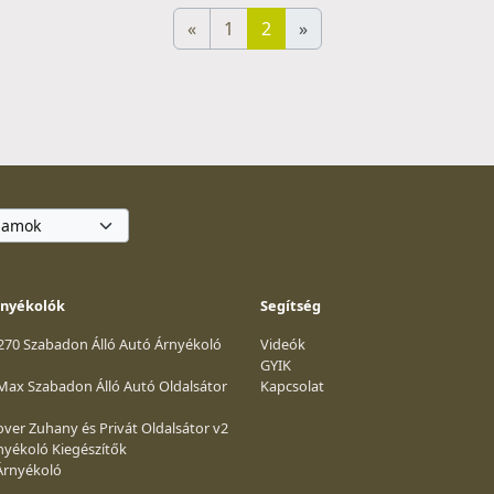
«
1
2
»
rnyékolók
Segítség
 270 Szabadon Álló Autó Árnyékoló
Videók
GYIK
 Max Szabadon Álló Autó Oldalsátor
Kapcsolat
ver Zuhany és Privát Oldalsátor v2
nyékoló Kiegészítők
Árnyékoló