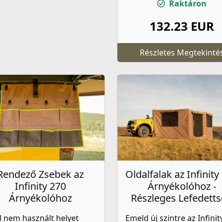
Raktáron
132.23 EUR
Részletes Megtekinté
Rendező Zsebek az
Oldalfalak az Infinity
Infinity 270
Árnyékolóhoz -
Árnyékolóhoz
Részleges Lefedett
l nem használt helyet
Emeld új szintre az Infinit