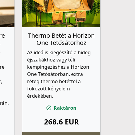
re
Thermo Betét a Horizon
z
One Tetősátorhoz
é
Az ideális kiegészítő a hideg
éjszakákhoz vagy téli
ore
kempingezéshez a Horizon
One Tetősátorban, extra
,
réteg thermo betéttel a
,
fokozott kényelem
érdekében.
rán.
Raktáron
268.6 EUR