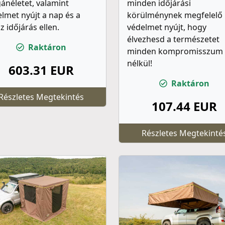
ánéletet, valamint
minden időjárási
lmet nyújt a nap és a
körülménynek megfelelő
z időjárás ellen.
védelmet nyújt, hogy
élvezhesd a természetet
Raktáron
minden kompromisszum
nélkül!
603.31 EUR
Raktáron
Részletes Megtekintés
107.44 EUR
Részletes Megtekinté