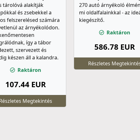
 tárolóvá alakítják
270 autó árnyékoló élmén
pókkal és zsebekkel a
mi oldalfalainkkal - az ideá
os felszerelésed számára
kiegészítő.
etlenül az árnyékolódon.
Raktáron
kenőmentesen
grálódnak, így a tábor
586.78 EUR
ezett, szervezett és
ig készen áll a kalandra.
Részletes Megtekinté
Raktáron
107.44 EUR
Részletes Megtekintés