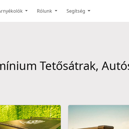
Árnyékolók
Rólunk
Segítség
ínium Tetősátrak, Autó