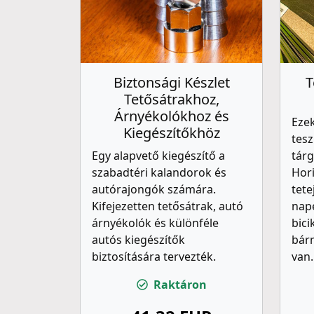
Biztonsági Készlet
T
Tetősátrakhoz,
Árnyékolókhoz és
Ezek
Kiegészítőkhöz
tesz
Egy alapvető kiegészítő a
tár
szabadtéri kalandorok és
Hor
autórajongók számára.
tete
Kifejezetten tetősátrak, autó
nap
árnyékolók és különféle
bici
autós kiegészítők
bár
biztosítására tervezték.
van.
Raktáron