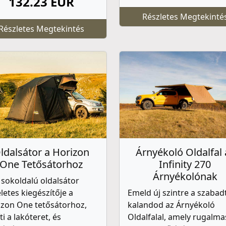
132.23 EUR
Részletes Megtekinté
Részletes Megtekintés
ldalsátor a Horizon
Árnyékoló Oldalfal 
One Tetősátorhoz
Infinity 270
Árnyékolónak
 sokoldalú oldalsátor
letes kiegészítője a
Emeld új szintre a szabad
izon One tetősátorhoz,
kalandod az Árnyékoló
ti a lakóteret, és
Oldalfalal, amely rugalma