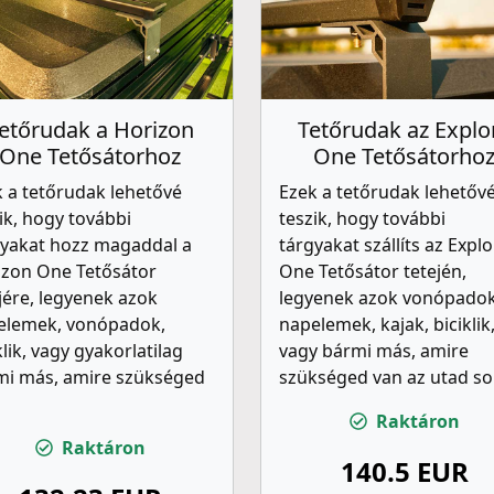
etőrudak a Horizon
Tetőrudak az Explo
One Tetősátorhoz
One Tetősátorho
 a tetőrudak lehetővé
Ezek a tetőrudak lehetőv
ik, hogy további
teszik, hogy további
gyakat hozz magaddal a
tárgyakat szállíts az Expl
izon One Tetősátor
One Tetősátor tetején,
jére, legyenek azok
legyenek azok vonópadok
elemek, vonópadok,
napelemek, kajak, biciklik
klik, vagy gyakorlatilag
vagy bármi más, amire
mi más, amire szükséged
szükséged van az utad so
Raktáron
Raktáron
140.5 EUR