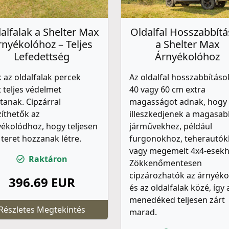
alfalak a Shelter Max
Oldalfal Hosszabbít
rnyékolóhoz – Teljes
a Shelter Max
Lefedettség
Árnyékolóhoz
 az oldalfalak percek
Az oldalfal hosszabbításo
t teljes védelmet
40 vagy 60 cm extra
tanak. Cipzárral
magasságot adnak, hogy
íthetők az
illeszkedjenek a magasab
ékolódhoz, hogy teljesen
járművekhez, például
 teret hozzanak létre.
furgonokhoz, teherautó
vagy megemelt 4x4-esekh
Raktáron
Zökkenőmentesen
cipzározhatók az árnyéko
396.69 EUR
és az oldalfalak közé, így 
menedéked teljesen zárt
Részletes Megtekintés
marad.