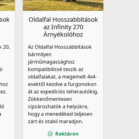
ások
Oldalfal Hosszabbítások
az Infinity 270
Árnyékolóhoz
k 20,
Az Oldalfal Hosszabbítások
bármilyen
járműmagassághoz
b
kompatibilissé teszik az
oldalfalakat, a megemelt 4x4-
khoz
esektől kezdve a furgonokon
ez.
át az expedíciós teherautókig.
Zökkenőmentesen
ló
cipzározhatók a helyükre,
a
hogy a menedéked teljesen
zárt és stabil maradjon.
Raktáron