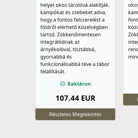
helyet okos tárolóvá alakítják,
okos
kampókat és zsebeket adva,
kam
hogy a fontos felszerelést a
font
földről elérhető közelségben
közv
tartsd. Zökkenőmentesen
Zök
integrálódnak az
inte
árnyékolóval, tisztábbá,
rend
gyorsabbá és
mind
funkcionálisabbá téve a tábor
felállítását.
Raktáron
107.44 EUR
Részletes Megtekintés