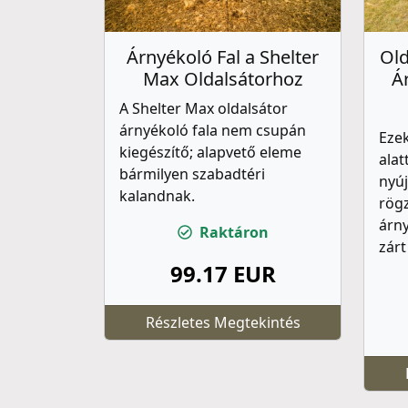
Árnyékoló Fal a Shelter
Old
Max Oldalsátorhoz
Á
A Shelter Max oldalsátor
árnyékoló fala nem csupán
Ezek
kiegészítő; alapvető eleme
alat
bármilyen szabadtéri
nyúj
kalandnak.
rögz
árny
Raktáron
zárt
99.17 EUR
Részletes Megtekintés