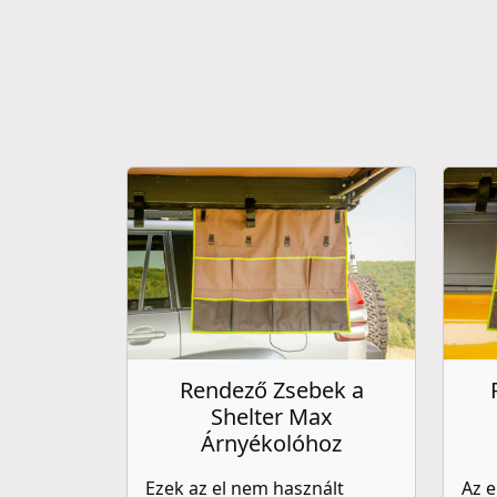
Rendező Zsebek a
Shelter Max
Árnyékolóhoz
Ezek az el nem használt
Az e