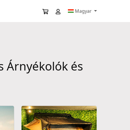
Magyar
s Árnyékolók és