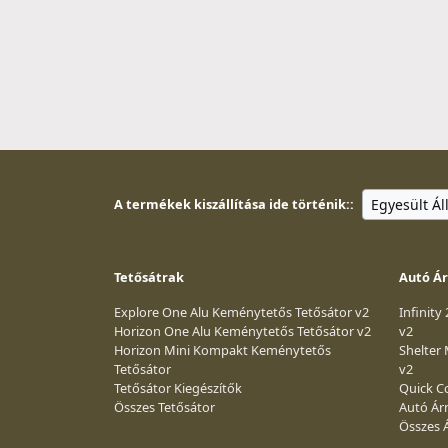
A termékek kiszállítása ide történik::
Tetősátrak
Autó Á
Explore One Alu Keménytetős Tetősátor v2
Infinity
Horizon One Alu Keménytetős Tetősátor v2
v2
Horizon Mini Kompakt Keménytetős
Shelter
Tetősátor
v2
Tetősátor Kiegészítők
Quick Co
Összes Tetősátor
Autó Ár
Összes 