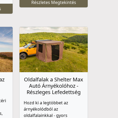
Részletes Megtekintés
s
az
Oldalfalak a Shelter Max
Autó Árnyékolóhoz -
Részleges Lefedettség
téri
Hozd ki a legtöbbet az
árnyékolódból az
s,
oldalfalainkkal - gyors