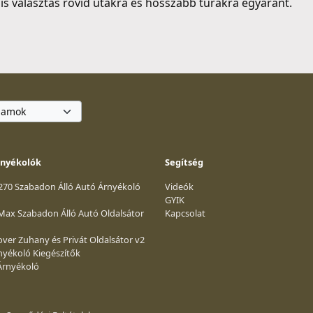
lis választás rövid utakra és hosszabb túrákra egyaránt.
rnyékolók
Segítség
 270 Szabadon Álló Autó Árnyékoló
Videók
GYIK
 Max Szabadon Álló Autó Oldalsátor
Kapcsolat
ver Zuhany és Privát Oldalsátor v2
nyékoló Kiegészítők
Árnyékoló