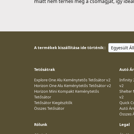
miatt nem terheli meg a csomagját, így ideá
A termékek kiszállítása ide történik::
Tetősátrak
Autó Á
Explore One Alu Keménytetős Tetősátor v2
Infinity
Horizon One Alu Keménytetős Tetősátor v2
v2
Horizon Mini Kompakt Keménytetős
Shelter
Tetősátor
v2
Tetősátor Kiegészítők
Quick Co
Összes Tetősátor
Autó Ár
Összes 
Rólunk
Legal