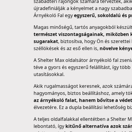
szabadtéri rajongók számára tervezték, aki
újradefiniálják a kényelmet a nagy szabadb
Árnyékoló Fal egy
egyszerű, sokoldalú és p
Magas minőségű, tartós anyagokból készült,
természet viszontagságainak, miközben k
sugarakat
, biztosítva, hogy Ön és szerett
széllökések és az eső ellen is,
növelve kény
A Shelter Max oldalsátor árnyékoló fal zsenia
téve a gyors és egyszerű felállítást, így töb
utasításokkal.
Akik rugalmasságot keresnek, azok számára k
hagyományos, biztos beállításhoz, amely t
az árnyékoló falat, hanem bővítse a védet
élvezetére. Ez a dupla beállítási lehetőség 
A teljes oldalfalakkal ellentétben a Shelter 
lebontató, így
kitűnő alternatíva azok szá