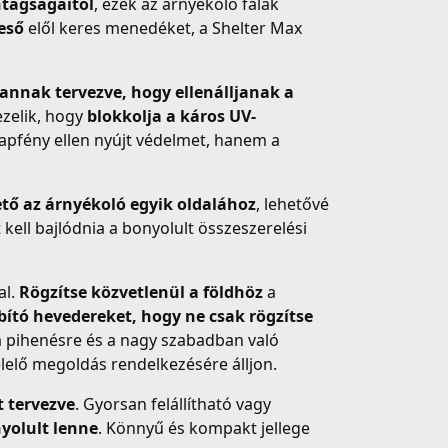
ntagságaitól
, ezek az árnyékoló falak
 eső
elől keres menedéket, a Shelter Max
annak tervezve, hogy ellenálljanak a
ezelik, hogy
blokkolja a káros UV-
apfény ellen nyújt védelmet, hanem a
ető az árnyékoló egyik oldalához
, lehetővé
t kell bajlódnia a bonyolult összeszerelési
al.
Rögzítse közvetlenül a földhöz
a
ító hevedereket, hogy ne csak rögzítse
a pihenésre és a nagy szabadban való
elelő megoldás rendelkezésére álljon.
t tervezve
. Gyorsan felállítható vagy
yolult lenne
. Könnyű és kompakt jellege