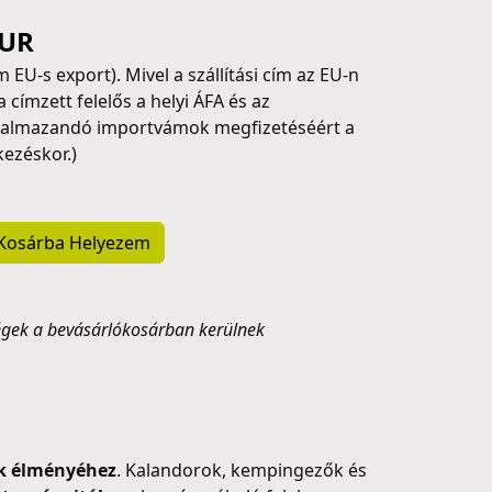
EUR
 EU-s export). Mivel a szállítási cím az EU-n
 a címzett felelős a helyi ÁFA és az
kalmazandó importvámok megfizetéséért a
ezéskor.)
Kosárba Helyezem
tségek a bevásárlókosárban kerülnek
ek élményéhez
. Kalandorok, kempingezők és