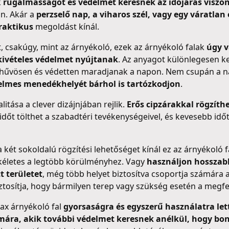
k
rugalmasságot és védelmet keresnek az időjárás viszo
an. Akár a
perzselő nap, a viharos szél, vagy egy váratlan
raktikus
megoldást kínál.
 csakúgy, mint az árnyékoló, ezek az árnyékoló falak
úgy v
ivételes védelmet nyújtanak
. Az anyagot különlegesen k
ei hűvösen és védetten maradjanak a napon. Nem csupán a n
elmes menedékhelyét bárhol is tartózkodjon
.
litása a clever dizájnjában rejlik.
Erős cipzárakkal rögzíth
b időt tölthet a szabadtéri tevékenységeivel, és kevesebb idő
ét sokoldalú rögzítési lehetőséget kínál ez az árnyékoló f
ökéletes a legtöbb körülményhez. Vagy
használjon hosszabb
t területet
, még több helyet biztosítva csoportja számára 
biztosítja, hogy bármilyen terep vagy szükség esetén a megf
Max árnyékoló fal
gyorsaságra és egyszerű használatra let
mára, akik további védelmet keresnek anélkül, hogy bon