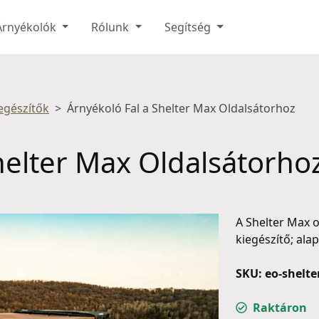
Árnyékolók
Rólunk
Segítség
egészítők
Árnyékoló Fal a Shelter Max Oldalsátorhoz
helter Max Oldalsátorho
A Shelter Max 
kiegészítő; ala
SKU: eo-shelt
Raktáron