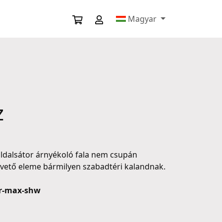
Magyar
z
oldalsátor árnyékoló fala nem csupán
pvető eleme bármilyen szabadtéri kalandnak.
er-max-shw