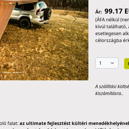
99.17 
Ár:
(ÁFA nélkül (nem
Következő
kívül található,
esetlegesen al
célországba érk
A szállítási köl
kiszámításra..
ló falat:
az ultimate fejlesztést kültéri menedékhelyén