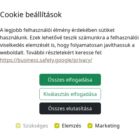
biztosítanak az FJ Cruiser tetősín rendszerére,
időjárásálló anyagokkal az év minden szakára, és
Cookie beállítások
további kiegészítőkkel, amelyek tovább növelik
kempingezési kényelmét,
biztosítva a kalandkészség
A legjobb felhasználói élmény érdekében sütiket
és a kemping luxus tökéletes egyensúlyát
. Akár az
használunk. Ezek lehetővé teszik számunkra a felhasználói
Explore One-t választja a karcsú, egyedülálló design
viselkedés elemzését is, hogy folyamatosan javíthassuk a
miatt, akár a Horizon One-t a családbarát tágassága
weboldalt. További részletekért keresse fel:
miatt,
minőségi terméket választ, amely ígéri, hogy
https://business.safety.google/privacy/
fokozza szabadtéri élményeit.
Élvezze a szabadságot,
rugalmasságot és kényelmet, amit egy otthontól távol
elérhet, bármerre is viszi az FJ Cruiser.
Összes elfogadása
Kiválasztás elfogadása
Összes elutasítása
Szükséges
Elemzés
Marketing