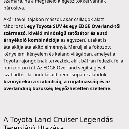
számára, ha a megfelelő kiegészítőkkel vannak
párosítva.
Akár távoli tájakon mászol, akár csillagok alatt
táborozol,
egy Toyota SUV és egy EDGE Overland-től
származó, kiváló minőségű tetősátor és autó
árnyékoló kombinációja
az egyszerű utakat is
átalakítja átalakító élménnyé. Merülj el a fokozott
kényelem, kényelem és kaland világában, amelyet a
Toyota rajongóknak terveztek, akik bátran fedezik fel a
horizonton túl. Az EDGE Overland segítségével
szabadtéri kirándulásaid nem csupán kalandok;
bizonyítékai a szabadság, a rugalmasság és az
overlanding közösség legyőzhetetlen szelleme
.
A Toyota Land Cruiser Legendás
Terepjáró Utazása