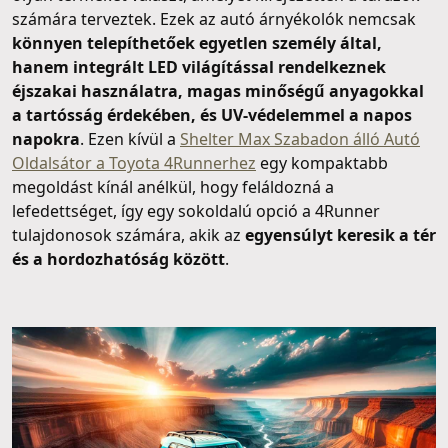
számára terveztek. Ezek az autó árnyékolók nemcsak
könnyen telepíthetőek egyetlen személy által,
hanem integrált LED világítással rendelkeznek
éjszakai használatra, magas minőségű anyagokkal
a tartósság érdekében, és UV-védelemmel a napos
napokra
. Ezen kívül a
Shelter Max Szabadon álló Autó
Oldalsátor a Toyota 4Runnerhez
egy kompaktabb
megoldást kínál anélkül, hogy feláldozná a
lefedettséget, így egy sokoldalú opció a 4Runner
tulajdonosok számára, akik az
egyensúlyt keresik a tér
és a hordozhatóság között
.