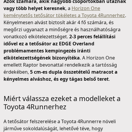
Azok számára, akik nagyobb csoportokban utaznak
vagy több helyet keresnek
, a
Horizon One
keménytetős tetősátor tökéletes a Toyota 4Runnerhez
.
Kényelmesen alvást biztosít akár 4 fő számára, és
megőrzi ugyanazt a minőségre és használhatóságra
vonatkozó elkötelezettséget.
2-3 perces felállítási
idővel ez a tetősátor az EDGE Overland
problémamentes kempingezés iránti
elkötelezettségének bizonyítéka
. A Horizon One
emellett Raptor bevonattal rendelkezik a tartósság
érdekében,
5 cm-es dupla összetételű matracot a
kényelmes alváshoz, és egy tágas belső teret
.
Miért válassza ezeket a modelleket a
Toyota 4Runnerhez
A tetősátor felszerelése a Toyota 4Runnerre növeli
járműve sokoldalúságát, lehetővé téve, hogy