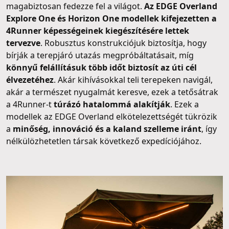
magabiztosan fedezze fel a világot.
Az EDGE Overland
Explore One és Horizon One modellek kifejezetten a
4Runner képességeinek kiegészítésére lettek
tervezve
. Robusztus konstrukciójuk biztosítja, hogy
bírják a terepjáró utazás megpróbáltatásait, míg
könnyű felállításuk több időt biztosít az úti cél
élvezetéhez
. Akár kihívásokkal teli terepeken navigál,
akár a természet nyugalmát keresve, ezek a tetősátrak
a 4Runner-t
túrázó hatalommá alakítják
. Ezek a
modellek az EDGE Overland elkötelezettségét tükrözik
a
minőség, innováció és a kaland szelleme iránt
, így
nélkülözhetetlen társak következő expedíciójához.