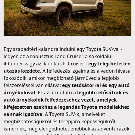
Egy szabadtéri kalandra indulni egy Toyota SUV-val -
legyen az a robusztus Land Cruiser, a sokoldalú
4Runner vagy az ikonikus FJ Cruiser -
egy felejthetetlen
utazás kezdete.
A felfedezés izgalma és a vadon hívása
fokozódik, amikor megbízható járműved a legjobb
felszereléssel van ellátva:
egy tetősátorral és egy autó
árnyékolóval
. Ez az útmutató a
legjobb tetősátrak és
autó árnyékolók felfedezéséhez vezet, amelyek
kifejezetten ezekhez a legendás Toyota modellekhez
vannak igazítva
. A Toyota SUV-k, amelyeket
megbízhatóságukról és terepjáró képességükről
ismernek, még elengedhetetlenebbek az adventúrázók