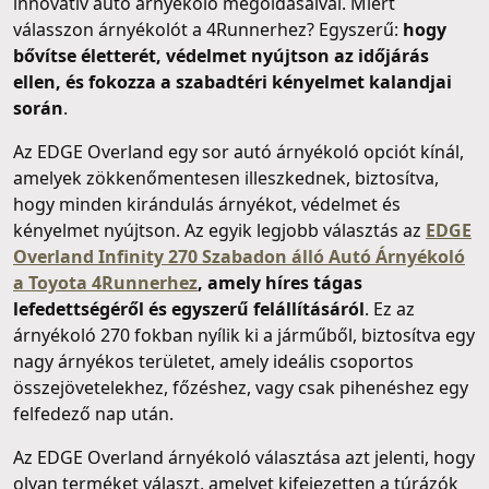
innovatív autó árnyékoló megoldásaival. Miért
válasszon árnyékolót a 4Runnerhez? Egyszerű:
hogy
bővítse életterét, védelmet nyújtson az időjárás
ellen, és fokozza a szabadtéri kényelmet kalandjai
során
.
Az EDGE Overland egy sor autó árnyékoló opciót kínál,
amelyek zökkenőmentesen illeszkednek, biztosítva,
hogy minden kirándulás árnyékot, védelmet és
kényelmet nyújtson. Az egyik legjobb választás az
EDGE
Overland Infinity 270 Szabadon álló Autó Árnyékoló
a Toyota 4Runnerhez
, amely híres tágas
lefedettségéről és egyszerű felállításáról
. Ez az
árnyékoló 270 fokban nyílik ki a járműből, biztosítva egy
nagy árnyékos területet, amely ideális csoportos
összejövetelekhez, főzéshez, vagy csak pihenéshez egy
felfedező nap után.
Az EDGE Overland árnyékoló választása azt jelenti, hogy
olyan terméket választ, amelyet kifejezetten a túrázók