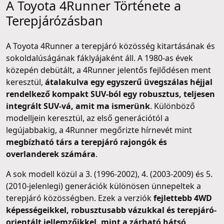
A Toyota 4Runner Története a
Terepjárózásban
A Toyota 4Runner a terepjáró közösség kitartásának és
sokoldalúságának fáklyájaként áll. A 1980-as évek
közepén debütált, a 4Runner jelentős fejlődésen ment
keresztül,
átalakulva egy egyszerű üvegszálas héjjal
rendelkező kompakt SUV-ból egy robusztus, teljesen
integrált SUV-vá, amit ma ismerünk
. Különböző
modelljein keresztül, az első generációtól a
legújabbakig, a 4Runner megőrizte hírnevét mint
megbízható társ a terepjáró rajongók és
overlanderek számára
.
A sok modell közül a 3. (1996-2002), 4. (2003-2009) és 5.
(2010-jelenlegi) generációk különösen ünnepeltek a
terepjáró közösségben. Ezek a verziók
fejlettebb 4WD
képességeikkel, robusztusabb vázukkal és terepjáró-
orientált jellemzőikkel, mint a zárható hátsó