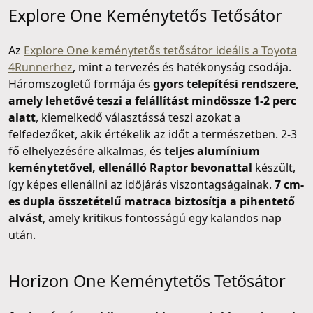
Explore One Keménytetős Tetősátor
Az
Explore One keménytetős tetősátor ideális a Toyota
4Runnerhez
, mint a tervezés és hatékonyság csodája.
Háromszögletű formája és
gyors telepítési rendszere,
amely lehetővé teszi a felállítást mindössze 1-2 perc
alatt
, kiemelkedő választássá teszi azokat a
felfedezőket, akik értékelik az időt a természetben. 2-3
fő elhelyezésére alkalmas, és
teljes alumínium
keménytetővel, ellenálló Raptor bevonattal
készült,
így képes ellenállni az időjárás viszontagságainak.
7 cm-
es dupla összetételű matraca biztosítja a pihentető
alvást
, amely kritikus fontosságú egy kalandos nap
után.
Horizon One Keménytetős Tetősátor