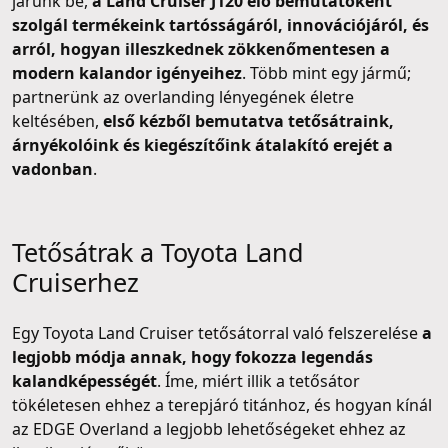
járunk be,
a Land Cruiser J120 élő bemutatóként
szolgál termékeink tartósságáról, innovációjáról, és
arról, hogyan illeszkednek zökkenőmentesen a
modern kalandor igényeihez
. Több mint egy jármű;
partnerünk az overlanding lényegének életre
keltésében,
első kézből bemutatva tetősátraink,
árnyékolóink és kiegészítőink átalakító erejét a
vadonban
.
Tetősátrak a Toyota Land
Cruiserhez
Egy Toyota Land Cruiser tetősátorral való felszerelése
a
legjobb módja annak, hogy fokozza legendás
kalandképességét
. Íme, miért illik a tetősátor
tökéletesen ehhez a terepjáró titánhoz, és hogyan kínál
az EDGE Overland a legjobb lehetőségeket ehhez az