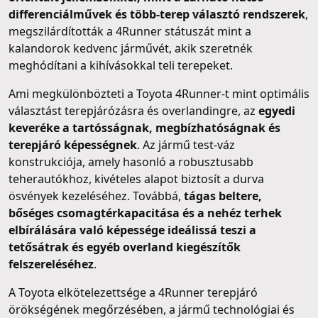
differenciálművek és több-terep választó rendszerek
,
megszilárdították a 4Runner státuszát mint a
kalandorok kedvenc járművét, akik szeretnék
meghódítani a kihívásokkal teli terepeket.
Ami megkülönbözteti a Toyota 4Runner-t mint optimális
választást terepjárózásra és overlandingre, az
egyedi
keveréke a tartósságnak, megbízhatóságnak és
terepjáró képességnek
. Az jármű test-váz
konstrukciója, amely hasonló a robusztusabb
teherautókhoz, kivételes alapot biztosít a durva
ösvények kezeléséhez. Továbbá,
tágas beltere,
bőséges csomagtérkapacitása és a nehéz terhek
elbírálására való képessége ideálissá teszi a
tetősátrak és egyéb overland kiegészítők
felszereléséhez
.
A Toyota elkötelezettsége a 4Runner terepjáró
örökségének megőrzésében, a jármű technológiai és