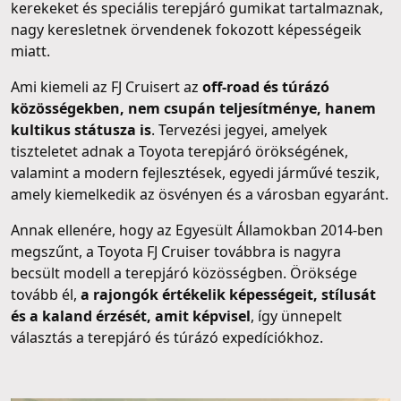
kerekeket és speciális terepjáró gumikat tartalmaznak,
nagy keresletnek örvendenek fokozott képességeik
miatt.
Ami kiemeli az FJ Cruisert az
off-road és túrázó
közösségekben, nem csupán teljesítménye, hanem
kultikus státusza is
. Tervezési jegyei, amelyek
tiszteletet adnak a Toyota terepjáró örökségének,
valamint a modern fejlesztések, egyedi járművé teszik,
amely kiemelkedik az ösvényen és a városban egyaránt.
Annak ellenére, hogy az Egyesült Államokban 2014-ben
megszűnt, a Toyota FJ Cruiser továbbra is nagyra
becsült modell a terepjáró közösségben. Öröksége
tovább él,
a rajongók értékelik képességeit, stílusát
és a kaland érzését, amit képvisel
, így ünnepelt
választás a terepjáró és túrázó expedíciókhoz.