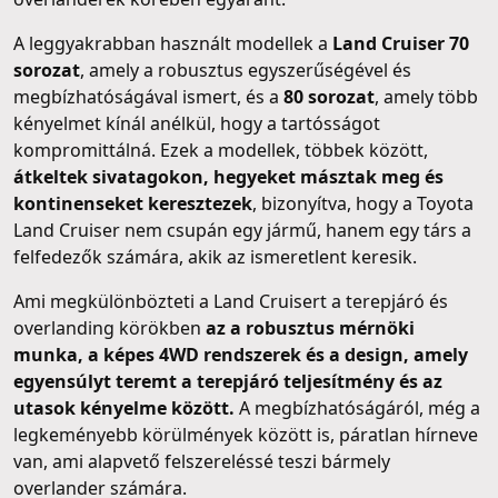
A leggyakrabban használt modellek a
Land Cruiser 70
sorozat
, amely a robusztus egyszerűségével és
megbízhatóságával ismert, és a
80 sorozat
, amely több
kényelmet kínál anélkül, hogy a tartósságot
kompromittálná. Ezek a modellek, többek között,
átkeltek sivatagokon, hegyeket másztak meg és
kontinenseket keresztezek
, bizonyítva, hogy a Toyota
Land Cruiser nem csupán egy jármű, hanem egy társ a
felfedezők számára, akik az ismeretlent keresik.
Ami megkülönbözteti a Land Cruisert a terepjáró és
overlanding körökben
az a robusztus mérnöki
munka, a képes 4WD rendszerek és a design, amely
egyensúlyt teremt a terepjáró teljesítmény és az
utasok kényelme között.
A megbízhatóságáról, még a
legkeményebb körülmények között is, páratlan hírneve
van, ami alapvető felszereléssé teszi bármely
overlander számára.