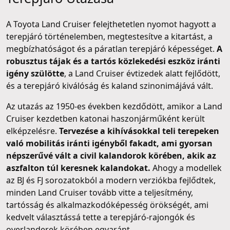
A Toyota Land Cruiser felejthetetlen nyomot hagyott a
terepjáró történelemben, megtestesítve a kitartást, a
megbízhatóságot és a páratlan terepjáró képességet.
A
robusztus tájak és a tartós közlekedési eszköz iránti
igény szülötte
, a Land Cruiser évtizedek alatt fejlődött,
és a terepjáró kiválóság és kaland szinonimájává vált.
Az utazás az 1950-es években kezdődött, amikor a Land
Cruiser kezdetben katonai haszonjárműként került
elképzelésre.
Tervezése a kihívásokkal teli terepeken
való mobilitás iránti igényből fakadt, ami gyorsan
népszerűvé vált a civil kalandorok körében, akik az
aszfalton túl keresnek kalandokat.
Ahogy a modellek
az BJ és FJ sorozatokból a modern verziókba fejlődtek,
minden Land Cruiser tovább vitte a teljesítmény,
tartósság és alkalmazkodóképesség örökségét, ami
kedvelt választássá tette a terepjáró-rajongók és
overlanderek körében egyaránt.