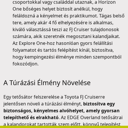
csoportokkal vagy családdal utaznak, a Horizon
One bőséges helyet biztosít anélkül, hogy
feláldozná a kényelmet és praktikumot. Tágas belső
tere, amely akár 4 fő elhelyezésére is alkalmas,
kiváló választássá teszi az FJ Cruiser tulajdonosok
számára, akik szeretnék megosztani kalandjaikat.
Az Explore One-hoz hasonlóan gyors felállítási
folyamatot és tartós felépítést kínál, biztosítva,
hogy kempingezési élménye minden szempontból
fokozódjon.
A Túrázási Élmény Növelése
Egy tetősátor felszerelése a Toyota FJ Cruiserre
jelentősen növeli a túrázási élményt,
biztosítva egy
biztonságos, kényelmes alvóhelyet, amely gyorsan
telepíthető és elrakható
. Az EDGE Overland tetősátrai
a kalandorokat tartották szem előtt, könnyű telepítést