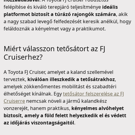
felépítése és kiváló terepjáró teljesítménye
ideális
platformot biztosít a túrázó rajongók számára
, akik
a nagy szabad levegő felfedezését keresik anélkül, hogy
feláldoznák a kényelmet vagy a praktikumot.
Miért válasszon tetősátort az FJ
Cruiserhez?
A Toyota FJ Cruiser, amelyet a kaland szellemével
terveztek,
kiválóan illeszkedik a tetősátrakhoz
,
amelyek zökkenőmentes mobilitást és szabadtéri
élhetőséget kínálnak. Egy
tetősátor felszerelése az FJ
Cruiserre
nemcsak növeli a jármű kalandkész
vonzerejét, hanem praktikus,
kényelmes alvóhelyet
biztosít, amely a föld felett helyezkedik el és védett
az időjárás viszontagságaitól
.