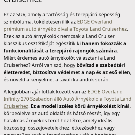
Ez az SUV, amely a tartósság és terepjáró képesség
szimbóluma, tökéletesen illik az
EDGE Overland
prémium autó árnyékolóival a Toyota Land Cruiserhez
.
Ezek az autó árnyékolók nemcsak a Land Cruiser
klasszikus esztétikáját egészítik ki
hanem fokozzák a
funkcionalitását a terepjáró rajongók számára
.
Miért érdemes autó árnyékolót választani a Land
Cruiserhez? Arról van szó, hogy
bővítsd a szabadtéri
életteredet, biztosítva védelmet a nap és az eső ellen
,
és növeld a kényelmet a távoli kalandok során.
A legjobban ajánlottak között van az
EDGE Overland
Infinity 270 Szabadon álló Autó Árnyékoló a Toyota Land
Cruiserhez
.
Ez a modell széles körű árnyékolást kínál
,
körbeölelve az autó oldalát és hátsó részét, így egy
hatalmas árnyékos teret hoz létre, amely ideális
közösségi összejövetelekhez, étkezésekhez vagy
egyszerűen csak a természetben való pihenéshez.