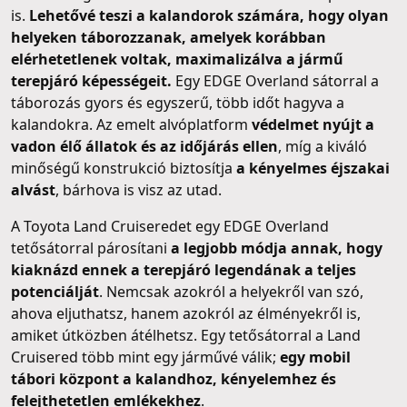
is.
Lehetővé teszi a kalandorok számára, hogy olyan
helyeken táborozzanak, amelyek korábban
elérhetetlenek voltak, maximalizálva a jármű
terepjáró képességeit.
Egy EDGE Overland sátorral a
táborozás gyors és egyszerű, több időt hagyva a
kalandokra. Az emelt alvóplatform
védelmet nyújt a
vadon élő állatok és az időjárás ellen
, míg a kiváló
minőségű konstrukció biztosítja
a kényelmes éjszakai
alvást
, bárhova is visz az utad.
A Toyota Land Cruiseredet egy EDGE Overland
tetősátorral párosítani
a legjobb módja annak, hogy
kiaknázd ennek a terepjáró legendának a teljes
potenciálját
. Nemcsak azokról a helyekről van szó,
ahova eljuthatsz, hanem azokról az élményekről is,
amiket útközben átélhetsz. Egy tetősátorral a Land
Cruisered több mint egy járművé válik;
egy mobil
tábori központ a kalandhoz, kényelemhez és
felejthetetlen emlékekhez
.