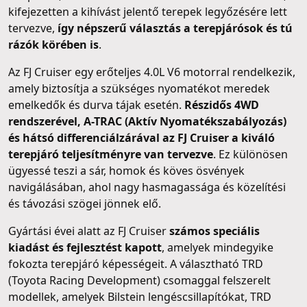
kifejezetten a kihívást jelentő terepek legyőzésére lett
tervezve,
így népszerű választás a terepjárósok és tú
rázók körében is
.
Az FJ Cruiser egy erőteljes 4.0L V6 motorral rendelkezik,
amely biztosítja a szükséges nyomatékot meredek
emelkedők és durva tájak esetén.
Részidős 4WD
rendszerével, A-TRAC (Aktív Nyomatékszabályozás)
és hátsó differenciálzárával az FJ Cruiser a kiváló
terepjáró teljesítményre van tervezve
. Ez különösen
ügyessé teszi a sár, homok és köves ösvények
navigálásában, ahol nagy hasmagassága és közelítési
és távozási szögei jönnek elő.
Gyártási évei alatt az FJ Cruiser
számos speciális
kiadást és fejlesztést kapott
, amelyek mindegyike
fokozta terepjáró képességeit. A választható TRD
(Toyota Racing Development) csomaggal felszerelt
modellek, amelyek Bilstein lengéscsillapítókat, TRD