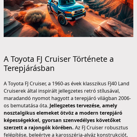
A Toyota FJ Cruiser Története a
Terepjárásban
A Toyota FJ Cruiser, a 1960-as évek klasszikus FJ40 Land
Cruiserek által inspirált jellegzetes retró stílusával,
maradandó nyomot hagyott a terepjáró világban 2006-
os bemutatása óta.
Jellegzetes tervezése, amely
nosztalgikus elemeket ötvöz a modern terepjáró
képességekkel, gyorsan szenvedélyes követőket
szerzett a rajongók körében.
Az FJ Cruiser robusztus
felépítése, beleértve a karosszéria-alváz konstrukciót,