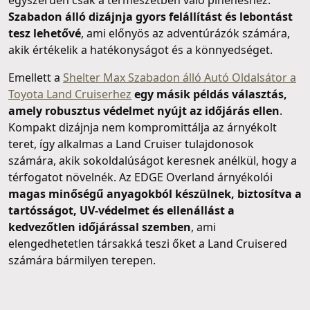
Szabadon álló dizájnja gyors felállítást és lebontást
tesz lehetővé
, ami előnyös az adventúrázók számára,
akik értékelik a hatékonyságot és a könnyedséget.
Emellett a
Shelter Max Szabadon álló Autó Oldalsátor a
Toyota Land Cruiserhez
egy másik példás választás,
amely robusztus védelmet nyújt az időjárás ellen
.
Kompakt dizájnja nem kompromittálja az árnyékolt
teret, így alkalmas a Land Cruiser tulajdonosok
számára, akik sokoldalúságot keresnek anélkül, hogy a
térfogatot növelnék. Az EDGE Overland árnyékolói
magas minőségű anyagokból készülnek, biztosítva a
tartósságot, UV-védelmet és ellenállást a
kedvezőtlen időjárással szemben
, ami
elengedhetetlen társakká teszi őket a Land Cruisered
számára bármilyen terepen.