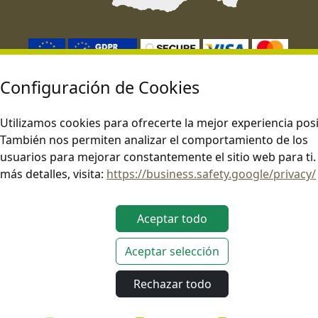
Configuración de Cookies
Este sitio opera de conformidad con las leyes aplicables de la UE.
Utilizamos cookies para ofrecerte la mejor experiencia posi
También nos permiten analizar el comportamiento de los
Copyright © EDGE Overland 2026. Todos los derechos reservados.
usuarios para mejorar constantemente el sitio web para ti.
más detalles, visita:
https://business.safety.google/privacy/
Aceptar todo
Aceptar selección
Rechazar todo