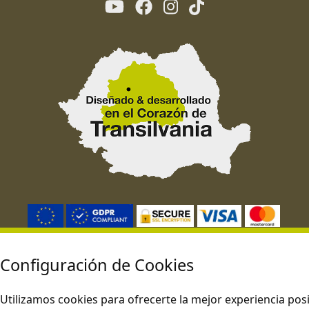
Configuración de Cookies
Este sitio opera de conformidad con las leyes aplicables de la UE.
Utilizamos cookies para ofrecerte la mejor experiencia posi