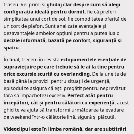
traseu. Vei primi și
ghidaj clar despre cum să alegi
configurația ideală pentru dormit
, fie că preferi
simplitatea unui cort de sol, fie comoditatea oferită de
un cort de plafon. Sunt analizate avantajele și
dezavantajele ambelor opțiuni pentru a putea lua o
decizie informată, bazată pe confort, siguranță și
spațiu
.
În final, trecem în revistă
echipamentele esențiale de
supraviețuire pe care trebuie să le ai la tine pentru
orice excursie scurtă cu overlanding
. De la unelte de
bază până la provizii pentru situații de urgență,
episodul te asigură că ești pregătit pentru neprevăzut
fără să împachetezi excesiv.
Perfect atât pentru
începători, cât și pentru călători cu experiență
, acest
ghid te va ajuta să transformi următoarea ta evadare
de weekend într-o călătorie lină, sigură și plăcută.
Videoclipul este în limba română, dar are subtitrări