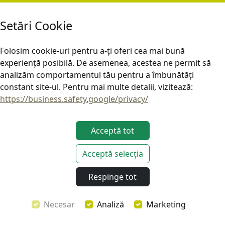
Setări Cookie
Folosim cookie-uri pentru a-ți oferi cea mai bună
experiență posibilă. De asemenea, acestea ne permit să
analizăm comportamentul tău pentru a îmbunătăți
constant site-ul. Pentru mai multe detalii, vizitează:
https://business.safety.google/privacy/
Acceptă tot
Acceptă selecția
Acest site este operat în conformitate cu legislația UE aplicabilă.
Respinge tot
Copyright © EDGE Overland 2026. Toate drepturile rezervate.
Necesar
Analiză
Marketing