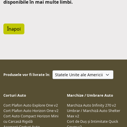
disponibile în mai multe limbi.
Înapoi
Produsele vor fi livrate în:
Corturi Auto
Marchize / Umbrare Auto
Cort Plafon Auto Explore One v2
Marchiza Auto Infinity 270 v2
Cort Plafon Auto Horizon One v2
Umbrar / Marchiză Auto Shelter
Cort Auto Compact Horizon Mini
Max v2
cu Carcasă Rigidă
Cort de Duș și Intimitate Quick
Accesorii Corturi Auto
Cover v2