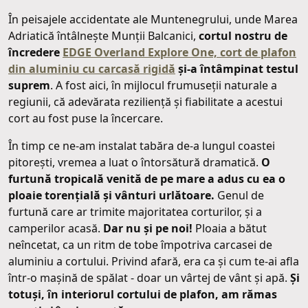
În peisajele accidentate ale Muntenegrului, unde Marea
Adriatică întâlnește Munții Balcanici,
cortul nostru de
încredere
EDGE Overland Explore One, cort de plafon
din aluminiu cu carcasă rigidă
și-a întâmpinat testul
suprem
. A fost aici, în mijlocul frumuseții naturale a
regiunii, că adevărata reziliență și fiabilitate a acestui
cort au fost puse la încercare.
În timp ce ne-am instalat tabăra de-a lungul coastei
pitorești, vremea a luat o întorsătură dramatică.
O
furtună tropicală venită de pe mare a adus cu ea o
ploaie torențială și vânturi urlătoare.
Genul de
furtună care ar trimite majoritatea corturilor, și a
camperilor acasă.
Dar nu și pe noi!
Ploaia a bătut
neîncetat, ca un ritm de tobe împotriva carcasei de
aluminiu a cortului. Privind afară, era ca și cum te-ai afla
într-o mașină de spălat - doar un vârtej de vânt și apă.
Și
totuși, în interiorul cortului de plafon, am rămas