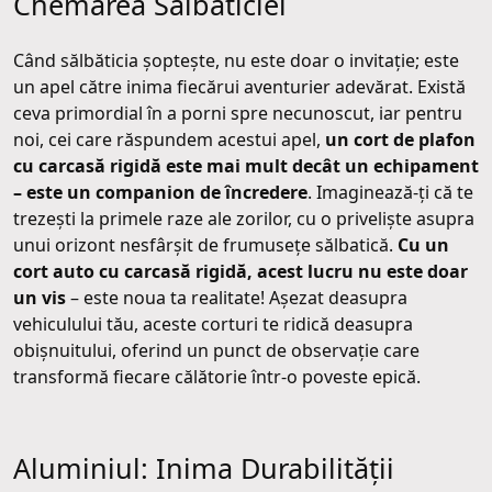
Chemarea Sălbăticiei
Când sălbăticia șoptește, nu este doar o invitație; este
un apel către inima fiecărui aventurier adevărat. Există
ceva primordial în a porni spre necunoscut, iar pentru
noi, cei care răspundem acestui apel,
un cort de plafon
cu carcasă rigidă este mai mult decât un echipament
– este un companion de încredere
. Imaginează-ți că te
trezești la primele raze ale zorilor, cu o priveliște asupra
unui orizont nesfârșit de frumusețe sălbatică.
Cu un
cort auto cu carcasă rigidă, acest lucru nu este doar
un vis
– este noua ta realitate! Așezat deasupra
vehiculului tău, aceste corturi te ridică deasupra
obișnuitului, oferind un punct de observație care
transformă fiecare călătorie într-o poveste epică.
Aluminiul: Inima Durabilității