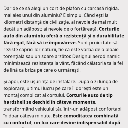
Dar de ce să alegi un cort de plafon cu carcasă rigidă,
mai ales unul din aluminiu? E simplu. Când ești la
kilometri distanță de civilizație, ai nevoie de mai mult
decât un adăpost; ai nevoie de o fortăreață.
Corturile
auto din aluminiu oferă o rezistență și o durabilitate
fără egal, fără să te împovăreze.
Sunt proiectate să
reziste capriciilor naturii, fie că este vorba de o ploaie
torențială sau un soare arzător. Designul aerodinamic
minimizează rezistența la vânt, făcând călătoria ta la fel
de lină ca briza pe care o urmărești.
Și apoi, este ușurința de instalare. După o zi lungă de
explorare, ultimul lucru pe care îl dorești este un
montaj complicat al cortului.
Corturile auto de tip
hardshell se deschid în câteva momente
,
transformând vehiculul tău într-un adăpost confortabil
în doar câteva minute.
Este comoditatea combinată
cu confortul, un lux care devine indispensabil după