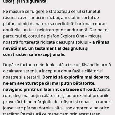
uscați și în siguranță.
Pe măsură ce fulgerele străbăteau cerul și tunetul
răsuna ca zeii antici în război, am stat în cortul de
plafon, uimiți de natura sa neclintită. Furtuna a durat
două zile, un test neîntrerupt de anduranță. Dar pe tot
parcursul ei, cortul de plafon Explore One – micuța
noastră fortăreață ridicată deasupra solului –
a rămas
nevătămat, un testament al designului și
construcției sale excepționale.
După ce furtuna neînduplecată a trecut, lăsând în urmă
o calmare serenă, a început a doua fază a călătoriei
noastre și a testării.
Dornici să explorăm mai departe,
ne-am aventurat pe căi mai puțin bătătorite,
navigând printr-un labirint de trasee offroad.
Aceste
rute, deși mai puțin călătorite, și-au prezentat propriile
provocări, fiind mărginite de tufișuri și copaci cu ramuri
joase care păreau dornice să-și lase amprenta pe orice
trecător. Pe măsură ce manevram prin acest teren