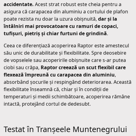
accidentate.
Acest strat robust este cheia pentru a
asigura că carapacea din aluminiu a cortului de plafon
poate rezista nu doar la uzura obișnuită,
dar și la
întâlniri mai provocatoare cu ramuri de copaci,
tufișuri, pietriș și chiar furtuni de grindină
.
Ceea ce diferențiază acoperirea Raptor este amestecul
său unic de durabilitate și flexibilitate. Spre deosebire
de vopselele sau acoperirile obișnuite care s-ar putea
ciobi sau crăpa,
Raptor creează un scut flexibil care
flexează împreună cu carapacea din aluminiu
,
absorbând șocurile și respingând deteriorarea. Această
flexibilitate înseamnă că, chiar și în condiții de
temperaturi și medii schimbătoare, acoperirea rămâne
intactă, protejând cortul de dedesubt.
Testat în Tranșeele Muntenegrului