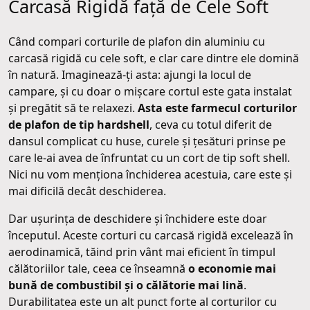
Carcasă Rigidă față de Cele Soft
Când compari corturile de plafon din aluminiu cu
carcasă rigidă cu cele soft, e clar care dintre ele domină
în natură. Imaginează-ți asta: ajungi la locul de
campare, și cu doar o mișcare cortul este gata instalat
și pregătit să te relaxezi.
Asta este farmecul corturilor
de plafon de tip hardshell
, ceva cu totul diferit de
dansul complicat cu huse, curele și țesături prinse pe
care le-ai avea de înfruntat cu un cort de tip soft shell.
Nici nu vom menționa închiderea acestuia, care este și
mai dificilă decât deschiderea.
Dar ușurința de deschidere și închidere este doar
începutul. Aceste corturi cu carcasă rigidă excelează în
aerodinamică, tăind prin vânt mai eficient în timpul
călătoriilor tale, ceea ce înseamnă
o economie mai
bună de combustibil și o călătorie mai lină
.
Durabilitatea este un alt punct forte al corturilor cu