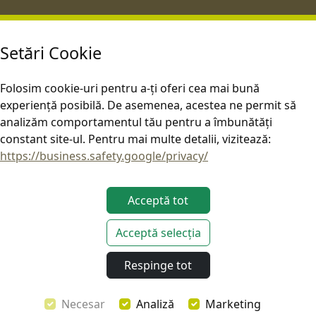
Setări Cookie
Folosim cookie-uri pentru a-ți oferi cea mai bună
experiență posibilă. De asemenea, acestea ne permit să
analizăm comportamentul tău pentru a îmbunătăți
constant site-ul. Pentru mai multe detalii, vizitează:
https://business.safety.google/privacy/
Acceptă tot
Acceptă selecția
Acest site este operat în conformitate cu legislația UE aplicabilă.
Respinge tot
Copyright © EDGE Overland 2026. Toate drepturile rezervate.
Necesar
Analiză
Marketing