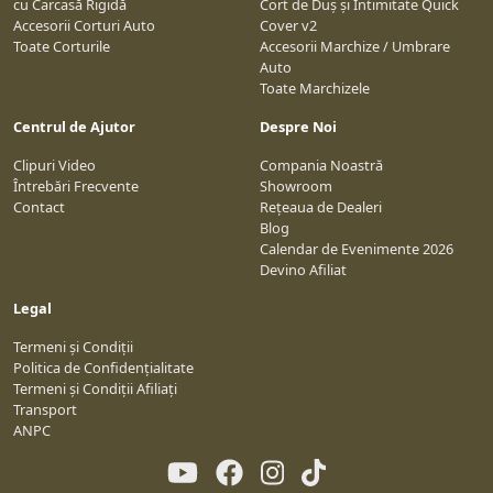
cu Carcasă Rigidă
Cort de Duș și Intimitate Quick
Accesorii Corturi Auto
Cover v2
Toate Corturile
Accesorii Marchize / Umbrare
Auto
Toate Marchizele
Centrul de Ajutor
Despre Noi
Clipuri Video
Compania Noastră
Întrebări Frecvente
Showroom
Contact
Rețeaua de Dealeri
Blog
Calendar de Evenimente 2026
Devino Afiliat
Legal
Termeni și Condiții
Politica de Confidențialitate
Termeni și Condiții Afiliați
Transport
ANPC