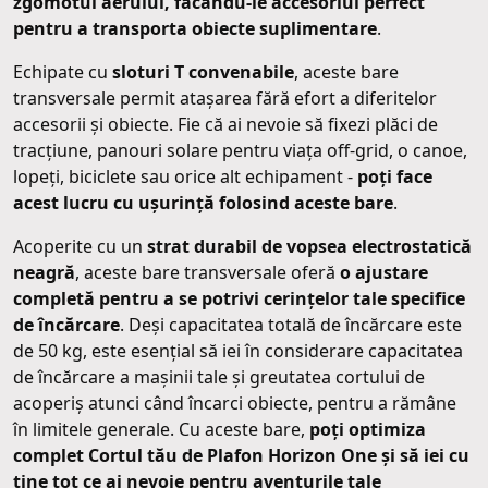
zgomotul aerului, făcându-le accesoriul perfect
pentru a transporta obiecte suplimentare
.
Echipate cu
sloturi T convenabile
, aceste bare
transversale permit atașarea fără efort a diferitelor
accesorii și obiecte. Fie că ai nevoie să fixezi plăci de
tracțiune, panouri solare pentru viața off-grid, o canoe,
lopeți, biciclete sau orice alt echipament -
poți face
acest lucru cu ușurință folosind aceste bare
.
Acoperite cu un
strat durabil de vopsea electrostatică
neagră
, aceste bare transversale oferă
o ajustare
completă pentru a se potrivi cerințelor tale specifice
de încărcare
. Deși capacitatea totală de încărcare este
de 50 kg, este esențial să iei în considerare capacitatea
de încărcare a mașinii tale și greutatea cortului de
acoperiș atunci când încarci obiecte, pentru a rămâne
în limitele generale. Cu aceste bare,
poți optimiza
complet Cortul tău de Plafon Horizon One și să iei cu
tine tot ce ai nevoie pentru aventurile tale