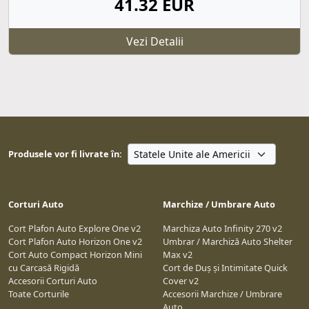
41.32 EUR
Vezi Detalii
Produsele vor fi livrate în:
Corturi Auto
Marchize / Umbrare Auto
Cort Plafon Auto Explore One v2
Marchiza Auto Infinity 270 v2
Cort Plafon Auto Horizon One v2
Umbrar / Marchiză Auto Shelter
Cort Auto Compact Horizon Mini
Max v2
cu Carcasă Rigidă
Cort de Duș și Intimitate Quick
Accesorii Corturi Auto
Cover v2
Toate Corturile
Accesorii Marchize / Umbrare
Auto