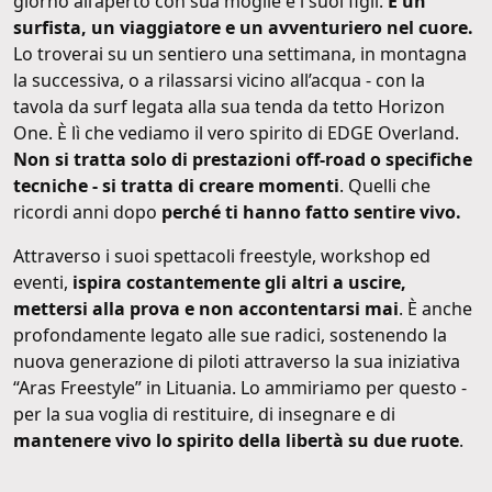
giorno all’aperto con sua moglie e i suoi figli.
È un
surfista, un viaggiatore e un avventuriero nel cuore.
Lo troverai su un sentiero una settimana, in montagna
la successiva, o a rilassarsi vicino all’acqua - con la
tavola da surf legata alla sua tenda da tetto Horizon
One. È lì che vediamo il vero spirito di EDGE Overland.
Non si tratta solo di prestazioni off-road o specifiche
tecniche - si tratta di creare momenti
. Quelli che
ricordi anni dopo
perché ti hanno fatto sentire vivo.
Attraverso i suoi spettacoli freestyle, workshop ed
eventi,
ispira costantemente gli altri a uscire,
mettersi alla prova e non accontentarsi mai
. È anche
profondamente legato alle sue radici, sostenendo la
nuova generazione di piloti attraverso la sua iniziativa
“Aras Freestyle” in Lituania. Lo ammiriamo per questo -
per la sua voglia di restituire, di insegnare e di
mantenere vivo lo spirito della libertà su due ruote
.