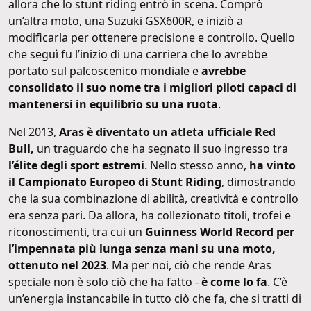
allora che lo stunt riding entrò in scena. Comprò
un’altra moto, una Suzuki GSX600R, e iniziò a
modificarla per ottenere precisione e controllo. Quello
che seguì fu l’inizio di una carriera che lo avrebbe
portato sul palcoscenico mondiale e
avrebbe
consolidato il suo nome tra i migliori piloti capaci di
mantenersi in equilibrio su una ruota
.
Nel 2013,
Aras è diventato un atleta ufficiale Red
Bull,
un traguardo che ha segnato il suo ingresso tra
l’élite degli sport estremi
. Nello stesso anno,
ha vinto
il Campionato Europeo di Stunt Riding
, dimostrando
che la sua combinazione di abilità, creatività e controllo
era senza pari. Da allora, ha collezionato titoli, trofei e
riconoscimenti, tra cui un
Guinness World Record per
l’impennata più lunga senza mani su una moto,
ottenuto nel 2023
. Ma per noi, ciò che rende Aras
speciale non è solo ciò che ha fatto -
è come lo fa
. C’è
un’energia instancabile in tutto ciò che fa, che si tratti di