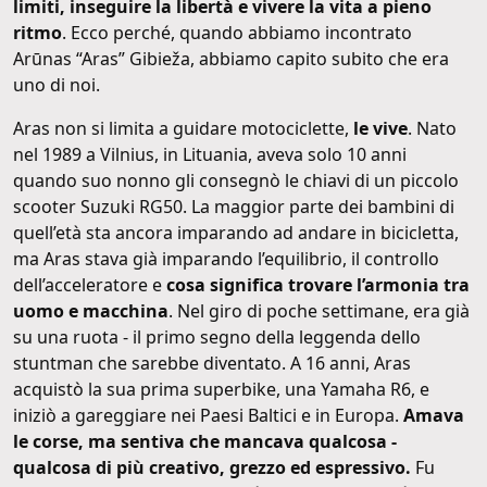
limiti, inseguire la libertà e vivere la vita a pieno
ritmo
. Ecco perché, quando abbiamo incontrato
Arūnas “Aras” Gibieža, abbiamo capito subito che era
uno di noi.
Aras non si limita a guidare motociclette,
le vive
. Nato
nel 1989 a Vilnius, in Lituania, aveva solo 10 anni
quando suo nonno gli consegnò le chiavi di un piccolo
scooter Suzuki RG50. La maggior parte dei bambini di
quell’età sta ancora imparando ad andare in bicicletta,
ma Aras stava già imparando l’equilibrio, il controllo
dell’acceleratore e
cosa significa trovare l’armonia tra
uomo e macchina
. Nel giro di poche settimane, era già
su una ruota - il primo segno della leggenda dello
stuntman che sarebbe diventato. A 16 anni, Aras
acquistò la sua prima superbike, una Yamaha R6, e
iniziò a gareggiare nei Paesi Baltici e in Europa.
Amava
le corse, ma sentiva che mancava qualcosa -
qualcosa di più creativo, grezzo ed espressivo.
Fu