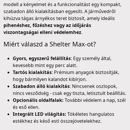
modell a kényelmet és a funkcionalitást egy kompakt,
szabadon álló kialakításban egyesíti. A járművedről
kihúzva tágas árnyékos teret biztosít, amely ideális
pihenéshez, főzéshez vagy az időjárás
viszontagságai elleni védelemhez
.
Miért válaszd a Shelter Max-ot?
Gyors, egyszerű felállítás
: Egy személy által,
kevesebb mint egy perc alatt.
Tartós kialakítás
: Prémium anyagok biztosítják,
hogy bármilyen kalandot kibírjon.
Szabadon álló kialakítás
: Nincsenek oszlopok,
nincs vesződség - csak egy tiszta, letisztult beállítás.
Opcionális oldalfalak:
További védelem a nap, szél
és eső ellen.
Integrált LED világítás:
Tökéletes hangulatos
estékhez és késő esti összejövetelekhez.