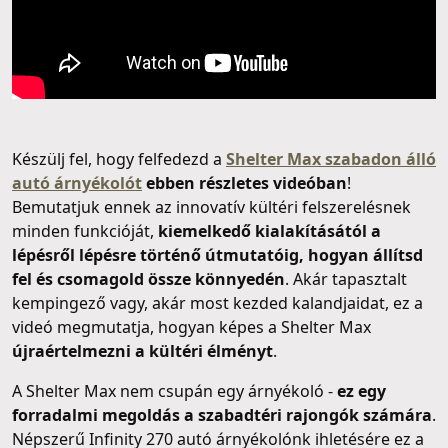
Készülj fel, hogy felfedezd a
Shelter Max szabadon álló
autó árnyékolót
ebben részletes videóban
!
Bemutatjuk ennek az innovatív kültéri felszerelésnek
minden funkcióját,
kiemelkedő kialakításától a
lépésről lépésre történő útmutatóig, hogyan állítsd
fel és csomagold össze könnyedén
. Akár tapasztalt
kempingező vagy, akár most kezded kalandjaidat, ez a
videó megmutatja, hogyan képes a Shelter Max
újraértelmezni a kültéri élményt
.
A Shelter Max nem csupán egy árnyékoló -
ez egy
forradalmi megoldás a szabadtéri rajongók számára
.
Népszerű Infinity 270 autó árnyékolónk ihletésére ez a