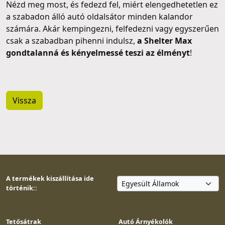
Nézd meg most, és fedezd fel, miért elengedhetetlen ez
a szabadon álló autó oldalsátor minden kalandor
számára. Akár kempingezni, felfedezni vagy egyszerűen
csak a szabadban pihenni indulsz,
a Shelter Max
gondtalanná és kényelmessé teszi az élményt
!
Vissza
A termékek kiszállítása ide
történik::
Tetősátrak
Autó Árnyékolók