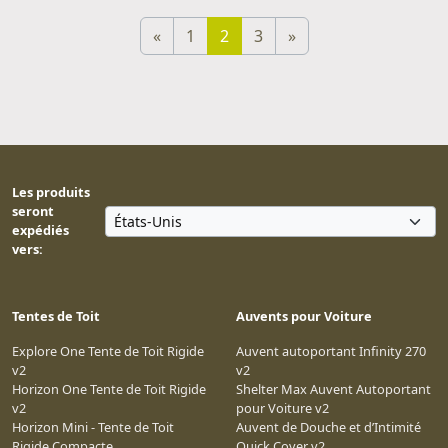
«
1
2
3
»
Les produits
seront
expédiés
vers:
Tentes de Toit
Auvents pour Voiture
Explore One Tente de Toit Rigide
Auvent autoportant Infinity 270
v2
v2
Horizon One Tente de Toit Rigide
Shelter Max Auvent Autoportant
v2
pour Voiture v2
Horizon Mini - Tente de Toit
Auvent de Douche et d’Intimité
Rigide Compacte
Quick Cover v2