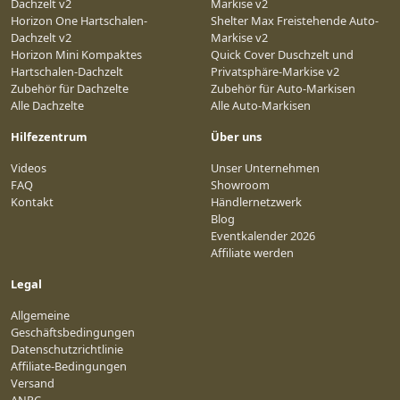
Dachzelt v2
Markise v2
Horizon One Hartschalen-
Shelter Max Freistehende Auto-
Dachzelt v2
Markise v2
Horizon Mini Kompaktes
Quick Cover Duschzelt und
Hartschalen-Dachzelt
Privatsphäre-Markise v2
Zubehör für Dachzelte
Zubehör für Auto-Markisen
Alle Dachzelte
Alle Auto-Markisen
Hilfezentrum
Über uns
Videos
Unser Unternehmen
FAQ
Showroom
Kontakt
Händlernetzwerk
Blog
Eventkalender 2026
Affiliate werden
Legal
Allgemeine
Geschäftsbedingungen
Datenschutzrichtlinie
Affiliate-Bedingungen
Versand