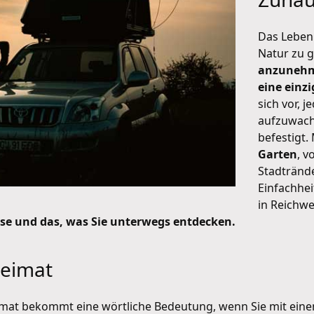
Das Leben 
Natur zu 
anzunehme
eine einz
sich vor, 
aufzuwach
befestigt.
Garten
, v
Stadtränd
Einfachhei
in Reichwe
ise und das, was Sie unterwegs entdecken.
Heimat
mat bekommt eine wörtliche Bedeutung, wenn Sie mit einem