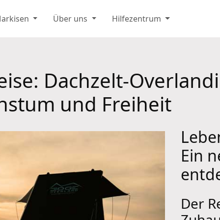
Markisen
Über uns
Hilfezentrum
ise: Dachzelt-Overlandi
hstum und Freiheit
Leben
Ein 
entd
Der R
Zuhau