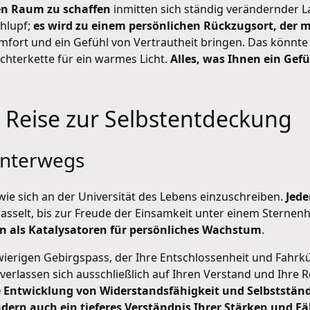
en Raum zu schaffen
inmitten sich ständig verändernder 
chlupf;
es wird zu einem persönlichen Rückzugsort, der mi
fort und ein Gefühl von Vertrautheit bringen. Das könnte s
ichterkette für ein warmes Licht.
Alles, was Ihnen ein Gef
 Reise zur Selbstentdeckung
unterwegs
 wie sich an der Universität des Lebens einzuschreiben.
Jede
sselt, bis zur Freude der Einsamkeit unter einem Sternenh
n als Katalysatoren für persönliches Wachstum
.
chwierigen Gebirgspass, der Ihre Entschlossenheit und Fahrkü
 verlassen sich ausschließlich auf Ihren Verstand und Ihr
ie Entwicklung von Widerstandsfähigkeit und Selbstständ
dern auch ein tieferes Verständnis Ihrer Stärken und F