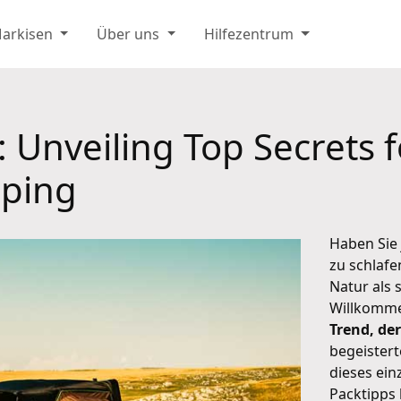
Markisen
Über uns
Hilfezentrum
 Unveiling Top Secrets 
mping
Haben Sie
zu schlafe
Natur als
Willkomme
Trend, de
begeistert
dieses ein
Packtipps 