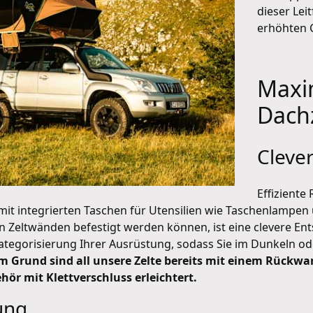
dieser Lei
erhöhten C
Maxi
Dachz
Cleve
Effizient
mit integrierten Taschen für Utensilien wie Taschenlampen 
 Zeltwänden befestigt werden können, ist eine clevere Ent
Kategorisierung Ihrer Ausrüstung, sodass Sie im Dunkeln 
m Grund sind all unsere Zelte bereits mit einem Rückw
ör mit Klettverschluss erleichtert.
ung