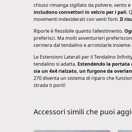
chiuso rimanga sigillato da polvere, vento e p
includono connettori in velcro per i pali
. 
movimenti indesiderati con venti forti.
Il ri
Riporle è flessibile quanto l’allestimento.
Ogn
preferisci. Ma molti avventurieri preferisco
cerniera dal tendalino e arrotolarle insieme 
Le Estensioni Laterali per il Tendalino Infi
tendalino si adatta.
Estendendo la portata d
sia un 4x4 rialzato, un furgone da overla
270 diventa un sistema di riparo che funziona
strada ti porti!
Accessori simili che puoi agg