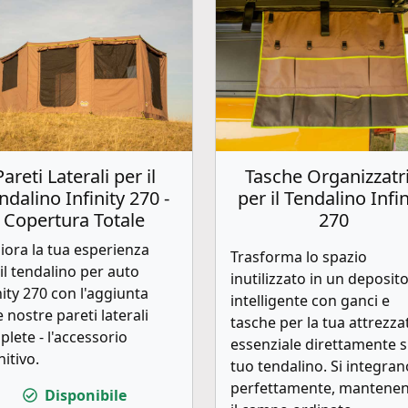
Pareti Laterali per il
Tasche Organizzatri
ndalino Infinity 270 -
per il Tendalino Infin
Copertura Totale
270
iora la tua esperienza
Trasforma lo spazio
il tendalino per auto
inutilizzato in un deposit
nity 270 con l'aggiunta
intelligente con ganci e
e nostre pareti laterali
tasche per la tua attrezza
lete - l'accessorio
essenziale direttamente s
nitivo.
tuo tendalino. Si integran
perfettamente, mantene
Disponibile