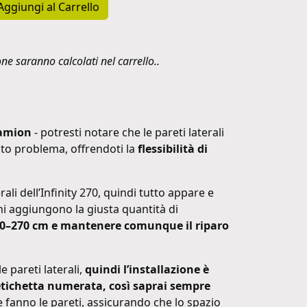
Aggiungi al Carrello
one saranno calcolati nel carrello..
camion
- potresti notare che le pareti laterali
esto problema, offrendoti la
flessibilità di
rali dell’Infinity 270, quindi tutto appare e
oni aggiungono la giusta quantità di
260–270 cm e mantenere comunque il riparo
e pareti laterali,
quindi l’installazione è
etichetta numerata, così saprai sempre
e fanno le pareti, assicurando che lo spazio