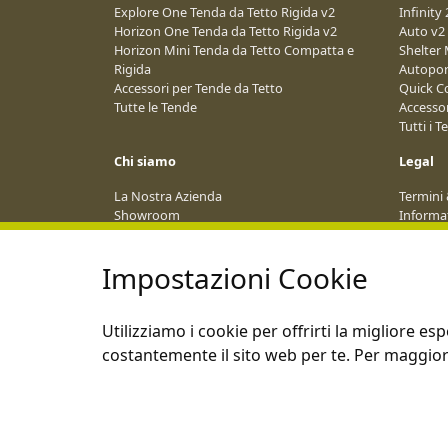
Explore One Tenda da Tetto Rigida v2
Infinity
Horizon One Tenda da Tetto Rigida v2
Auto v2
Horizon Mini Tenda da Tetto Compatta e
Shelter 
Rigida
Autopor
Accessori per Tende da Tetto
Quick Co
Tutte le Tende
Accessor
Tutti i T
Chi siamo
Legal
La Nostra Azienda
Termini 
Showroom
Informat
Rete di Rivenditori
Termini 
Blog
Spedizi
Impostazioni Cookie
Calendario Eventi 2026
ANPC
Diventa Affiliato
Utilizziamo i cookie per offrirti la migliore 
costantemente il sito web per te. Per maggiori 
Questo sito opera in conformità con le leggi UE applicabili.