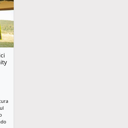
ci
ity
o
tura
ul
o
ndo