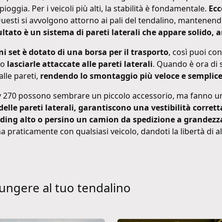
ioggia. Per i veicoli più alti, la stabilità è fondamentale.
Ecc
Questi si avvolgono attorno ai pali del tendalino, mantenend
sultato è un sistema di pareti laterali che appare solido
i set è dotato di una borsa per il trasporto
, così puoi co
no
lasciarle attaccate alle pareti laterali
. Quando è ora di 
alle pareti,
rendendo lo smontaggio più veloce e semplic
nity 270 possono sembrare un piccolo accessorio, ma fanno u
elle pareti laterali, garantiscono una vestibilità corre
nding alto o persino un camion da spedizione a grandezz
 praticamente con qualsiasi veicolo, dandoti la libertà di a
iungere al tuo tendalino