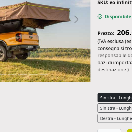
SKU: eo-infini
Disponibile
Avanti
206
Prezzo:
(IVA esclusa (es
consegna si trov
responsabile de
dazi di importaz
destinazione.)
Sinistra - Lung
Sinistra - Lung
Destra - Lunghe