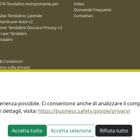
 270 Tendalino Autoportante per
Video
Domande Frequenti
Max Tendalino Laterale
Contattaci
tante per Auto v2
ver Tendalino Doccia e Privacy v2
i per Tendalini
endalini
& Condizioni
iva sulla privacy
e Condizioni di Affiliazione
one
esperienza possibile. Ci consentono anche di analizzare il co
dettagli, visita:
https://business.safety.google/privacy/
Accetta tutto
Accetta selezione
Rifiuta tutto