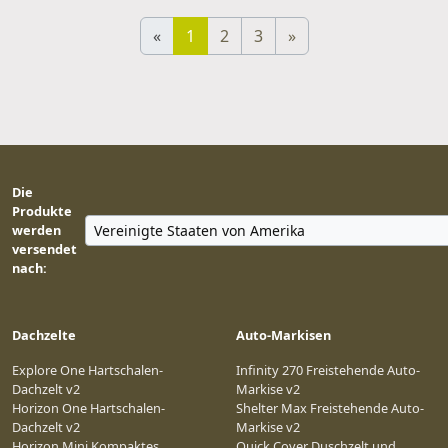
«
1
2
3
»
Die
Produkte
werden
versendet
nach:
Dachzelte
Auto-Markisen
Explore One Hartschalen-
Infinity 270 Freistehende Auto-
Dachzelt v2
Markise v2
Horizon One Hartschalen-
Shelter Max Freistehende Auto-
Dachzelt v2
Markise v2
Horizon Mini Kompaktes
Quick Cover Duschzelt und